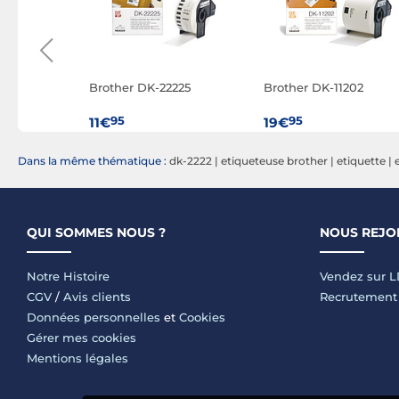
u de 1000
Brother DK-22225
Brother DK-11202
hésives
x 25 mm
95
95
11€
19€
Dans la même thématique :
dk-2222
|
etiqueteuse brother
|
etiquette
|
QUI SOMMES NOUS ?
NOUS REJO
Notre Histoire
Vendez sur 
CGV
/
Avis clients
Recrutement
Données personnelles
et
Cookies
Gérer mes cookies
Mentions légales