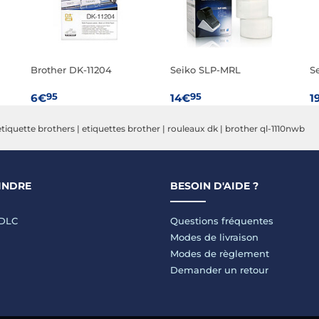
Brother DK-11204
Seiko SLP-MRL
S
95
95
6€
14€
1
etiquette brothers
|
etiquettes brother
|
rouleaux dk
|
brother ql-1110nwb
INDRE
BESOIN D'AIDE ?
LDLC
Questions fréquentes
Modes de livraison
Modes de règlement
Demander un retour