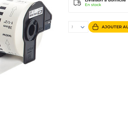
Livraison à domicile
En
stock
AJOUTER AU
1