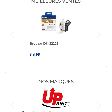
MEILLEURES VENTES
Brother DK-22225
Brot
ches
95
11€
19€
NOS MARQUES
Etiquette
Brother