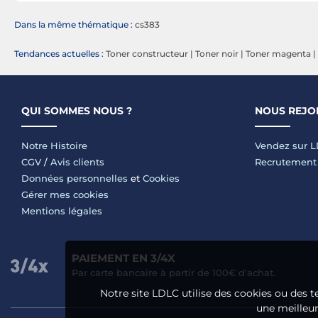
Dans la même thématique :
cs383
Tendances actuelles :
Toner constructeur
|
Toner noir
|
Toner magenta
|
QUI SOMMES NOUS ?
NOUS REJO
Notre Histoire
Vendez sur 
CGV
/
Avis clients
Recrutement
Données personnelles
et
Cookies
Gérer mes cookies
Mentions légales
PAIEMENT EN 3/4X
Par carte bancaire à partir de 100€ d'achat.
Notre site LDLC utilise des cookies ou des t
une meilleure