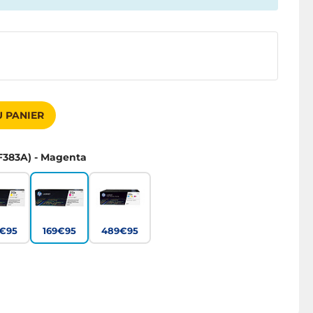
 PANIER
F383A) - Magenta
9€95
169€95
489€95