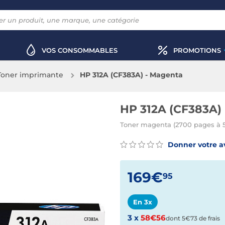
VOS CONSOMMABLES
PROMOTIONS
Toner imprimante
HP 312A (CF383A) - Magenta
HP 312A (CF383A)
Toner magenta (2700 pages à 
Donner votre a
169€
95
En 3x
3 x
58€56
dont 5€73 de frais