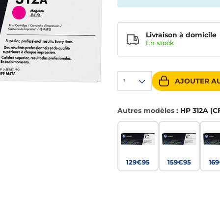
Livraison à domicile
En
stock
AJOUTER AU
1
Autres modèles :
HP 312A (C
129€95
159€95
16