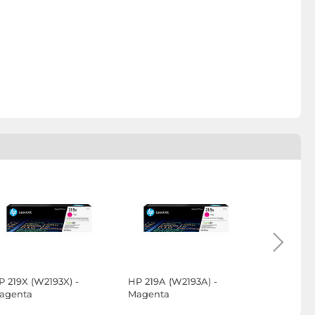
P 219X (W2193X) -
HP 219A (W2193A) -
Brother T
agenta
Magenta
(Magenta)