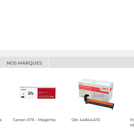
NOS MARQUES
a
Canon 075 - Magenta
Oki 44844470
H
M