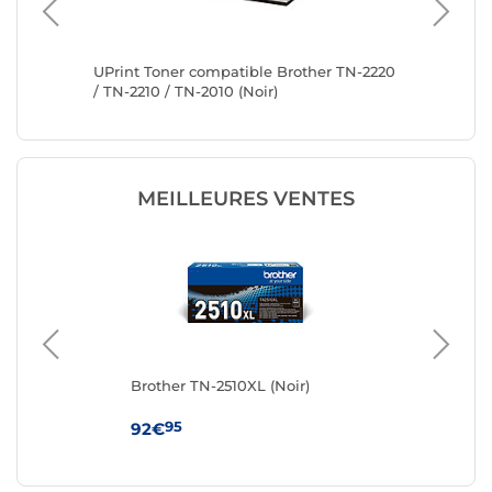
 TN-
UPrint Toner compatible Brother TN-2220
UPrint 
/ TN-2210 / TN-2010 (Noir)
et TN-21
MEILLEURES VENTES
Brother TN-2510XL (Noir)
Bro
95
92€
92