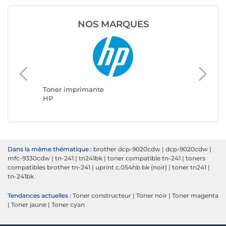
NOS MARQUES
Toner i
Brother
Toner imprimante
HP
Dans la même thématique :
brother dcp-9020cdw
|
dcp-9020cdw
|
mfc-9330cdw
|
tn-241
|
tn241bk
|
toner compatible tn-241
|
toners
compatibles brother tn-241
|
uprint c.054hb bk (noir)
|
toner tn241
|
tn-241bk
Tendances actuelles :
Toner constructeur
|
Toner noir
|
Toner magenta
|
Toner jaune
|
Toner cyan