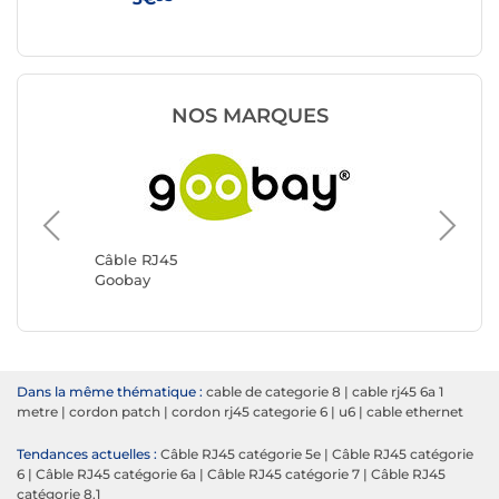
NOS MARQUES
Câble R
Génériq
Câble RJ45
Goobay
Dans la même thématique :
cable de categorie 8
|
cable rj45 6a 1
metre
|
cordon patch
|
cordon rj45 categorie 6
|
u6
|
cable ethernet
Tendances actuelles :
Câble RJ45 catégorie 5e
|
Câble RJ45 catégorie
6
|
Câble RJ45 catégorie 6a
|
Câble RJ45 catégorie 7
|
Câble RJ45
catégorie 8.1