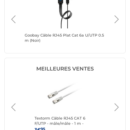
a U/UTP
Goobay Câble RJ45 Plat Cat 6a U/UTP 0.5
Goobay 
m (Noir)
(Noir)
MEILLEURES VENTES
 6a
Textorm Câble RJ45 CAT 6
Te
F/UTP - mâle/mâle - 1 m -
F/U
Blanc
95
3€
4