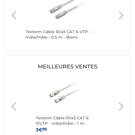
TP 20 m
Textorm Câble RJ45 CAT 6 UTP -
Textorm
mâle/mâle - 0.5 m - Blanc
mâle/mâl
MEILLEURES VENTES
UTP
Textorm Câble RJ45 CAT 6
Te
F/UTP - mâle/mâle - 1 m -
F/U
Blanc
95
3€
4