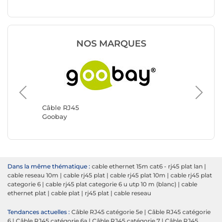
NOS MARQUES
Câble RJ45
Câble R
Goobay
Génériq
Dans la même thématique :
cable ethernet 15m cat6 - rj45 plat lan
|
cable reseau 10m
|
cable rj45 plat
|
cable rj45 plat 10m
|
cable rj45 plat
categorie 6
|
cable rj45 plat categorie 6 u utp 10 m (blanc)
|
cable
ethernet plat
|
cable plat
|
rj45 plat
|
cable reseau
Tendances actuelles :
Câble RJ45 catégorie 5e
|
Câble RJ45 catégorie
6
|
Câble RJ45 catégorie 6a
|
Câble RJ45 catégorie 7
|
Câble RJ45