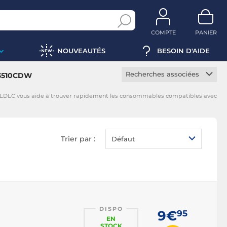
COMPTE
PANIER
NOUVEAUTÉS
BESOIN D'AIDE
Recherches associées
L3510CDW
Toner constructeur
 LDLC vous aide à trouver rapidement les consommables compatibles avec
Toner noir
Toner magenta
Toner jaune
Trier par :
Défaut
Toner cyan
DISPO
9€
95
EN
STOCK