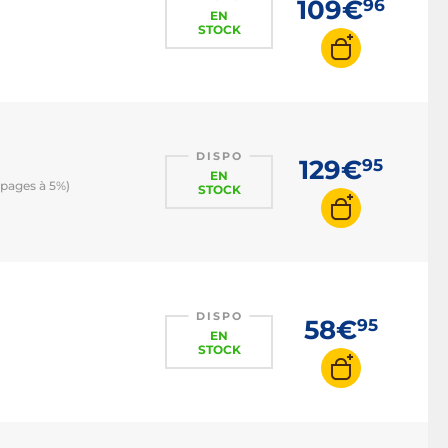
109€
96
EN
STOCK
DISPO
129€
95
EN
pages à 5%)
STOCK
DISPO
58€
95
EN
STOCK