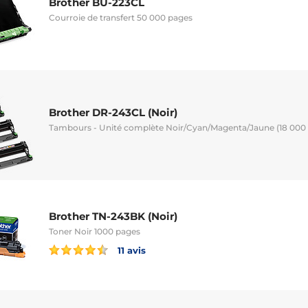
Brother BU-223CL
Courroie de transfert 50 000 pages
Brother DR-243CL (Noir)
Tambours - Unité complète Noir/Cyan/Magenta/Jaune (18 000 
Brother TN-243BK (Noir)
Toner Noir 1000 pages
11 avis