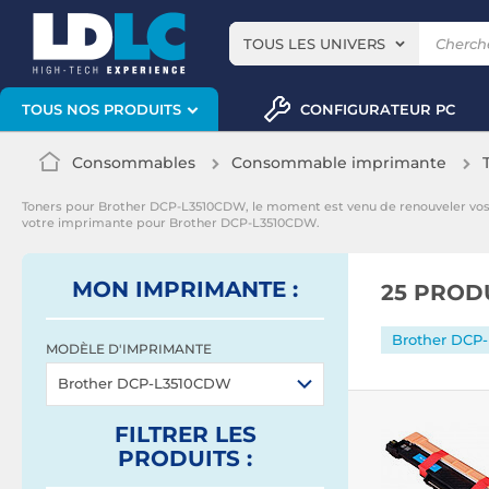
TOUS LES UNIVERS
CONFIGURATEUR PC
TOUS NOS PRODUITS
Consommables
Consommable imprimante
Toners pour Brother DCP-L3510CDW, le moment est venu de renouveler vo
votre imprimante pour Brother DCP-L3510CDW.
MON IMPRIMANTE :
25 PROD
Brother DCP
MODÈLE D'IMPRIMANTE
Brother DCP-L3510CDW
FILTRER
LES
PRODUITS
: