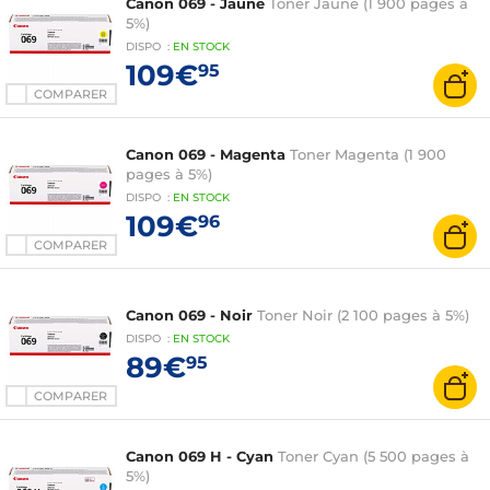
Canon 069 - Jaune
Toner Jaune (1 900 pages à
5%)
DISPO
:
EN
STOCK
109€
95
COMPARER
Canon 069 - Magenta
Toner Magenta (1 900
pages à 5%)
DISPO
:
EN
STOCK
109€
96
COMPARER
Canon 069 - Noir
Toner Noir (2 100 pages à 5%)
DISPO
:
EN
STOCK
89€
95
COMPARER
Canon 069 H - Cyan
Toner Cyan (5 500 pages à
5%)