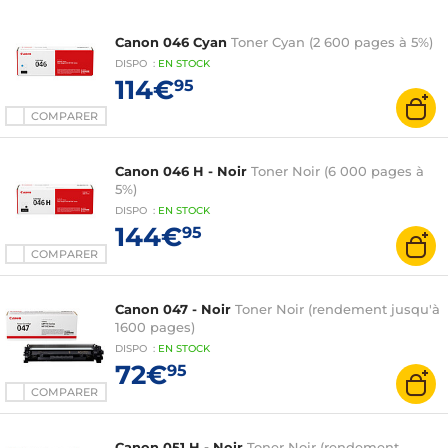
Canon 046 Cyan
Toner Cyan (2 600 pages à 5%)
DISPO
:
EN
STOCK
114€
95
COMPARER
Canon 046 H - Noir
Toner Noir (6 000 pages à
5%)
DISPO
:
EN
STOCK
144€
95
COMPARER
Canon 047 - Noir
Toner Noir (rendement jusqu'à
1600 pages)
DISPO
:
EN
STOCK
72€
95
COMPARER
Canon 051 H - Noir
Toner Noir (rendement