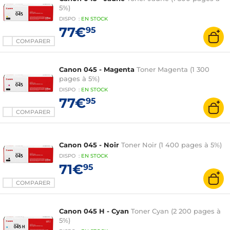
5%)
DISPO
:
EN
STOCK
77€
95
COMPARER
Canon 045 - Magenta
Toner Magenta (1 300
pages à 5%)
DISPO
:
EN
STOCK
77€
95
COMPARER
Canon 045 - Noir
Toner Noir (1 400 pages à 5%)
DISPO
:
EN
STOCK
71€
95
COMPARER
Canon 045 H - Cyan
Toner Cyan (2 200 pages à
5%)