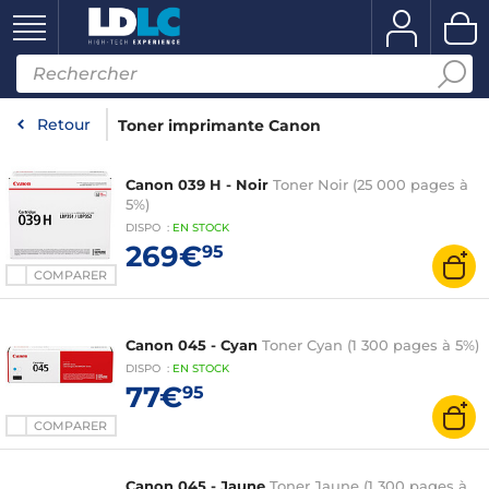
Retour
Toner imprimante Canon
Canon 039 H - Noir
Toner Noir (25 000 pages à
5%)
DISPO
:
EN
STOCK
269€
95
COMPARER
Canon 045 - Cyan
Toner Cyan (1 300 pages à 5%)
DISPO
:
EN
STOCK
77€
95
COMPARER
Canon 045 - Jaune
Toner Jaune (1 300 pages à