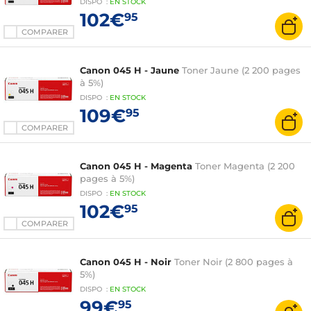
DISPO
:
EN
STOCK
102€
95
COMPARER
Canon 045 H - Jaune
Toner Jaune (2 200 pages
à 5%)
DISPO
:
EN
STOCK
109€
95
COMPARER
Canon 045 H - Magenta
Toner Magenta (2 200
pages à 5%)
DISPO
:
EN
STOCK
102€
95
COMPARER
Canon 045 H - Noir
Toner Noir (2 800 pages à
5%)
DISPO
:
EN
STOCK
99€
95