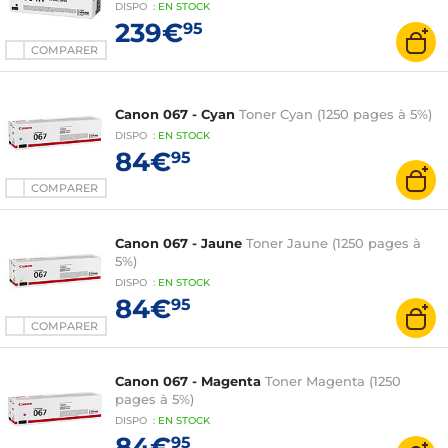
DISPO
:
EN
STOCK
239€
95
COMPARER
Canon 067 - Cyan
Toner Cyan (1250 pages à 5%)
DISPO
:
EN
STOCK
84€
95
COMPARER
Canon 067 - Jaune
Toner Jaune (1250 pages à
5%)
DISPO
:
EN
STOCK
84€
95
COMPARER
Canon 067 - Magenta
Toner Magenta (1250
pages à 5%)
DISPO
:
EN
STOCK
84€
95