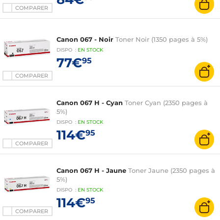
COMPARER
Canon 067 - Noir
Toner Noir (1350 pages à 5%)
DISPO
:
EN
STOCK
77€
95
COMPARER
Canon 067 H - Cyan
Toner Cyan (2350 pages à
5%)
DISPO
:
EN
STOCK
114€
95
COMPARER
Canon 067 H - Jaune
Toner Jaune (2350 pages à
5%)
DISPO
:
EN
STOCK
114€
95
COMPARER