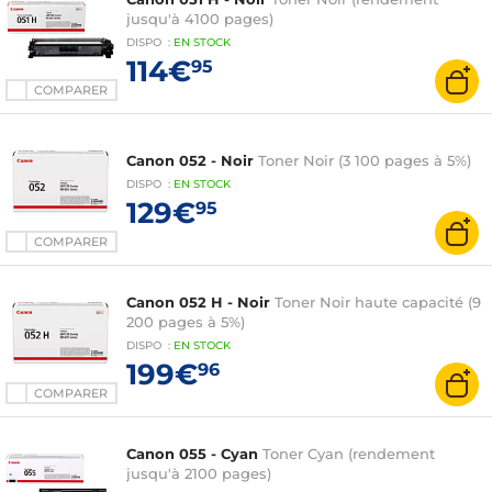
jusqu'à 4100 pages)
DISPO
:
EN
STOCK
114€
95
COMPARER
Canon 052 - Noir
Toner Noir (3 100 pages à 5%)
DISPO
:
EN
STOCK
129€
95
COMPARER
Canon 052 H - Noir
Toner Noir haute capacité (9
200 pages à 5%)
DISPO
:
EN
STOCK
199€
96
COMPARER
Canon 055 - Cyan
Toner Cyan (rendement
jusqu'à 2100 pages)