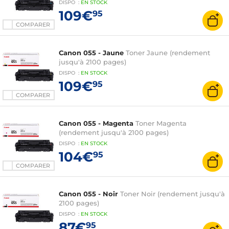
DISPO
:
EN
STOCK
109€
95
COMPARER
Canon 055 - Jaune
Toner Jaune (rendement
jusqu'à 2100 pages)
DISPO
:
EN
STOCK
109€
95
COMPARER
Canon 055 - Magenta
Toner Magenta
(rendement jusqu'à 2100 pages)
DISPO
:
EN
STOCK
104€
95
COMPARER
Canon 055 - Noir
Toner Noir (rendement jusqu'à
2100 pages)
DISPO
:
EN
STOCK
87€
95