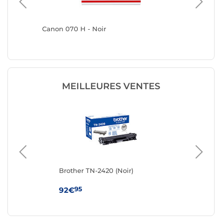
Canon 070 H - Noir
HP 153X 
r
MEILLEURES VENTES
Brother TN-2420 (Noir)
Ton
95
92€
19