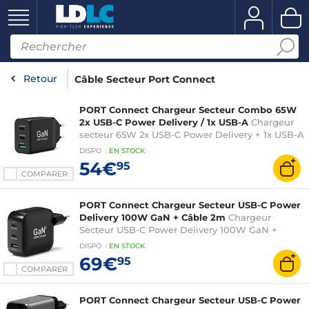
Retour
Câble Secteur Port Connect
PORT Connect Chargeur Secteur Combo 65W
2x USB-C Power Delivery / 1x USB-A
Chargeur
secteur 65W 2x USB-C Power Delivery + 1x USB-A
Quick Charge 3.0
DISPO
:
EN
STOCK
54€
95
COMPARER
PORT Connect Chargeur Secteur USB-C Power
Delivery 100W GaN + Câble 2m
Chargeur
Secteur USB-C Power Delivery 100W GaN +
Câble 2m
DISPO
:
EN
STOCK
69€
95
COMPARER
PORT Connect Chargeur Secteur USB-C Power