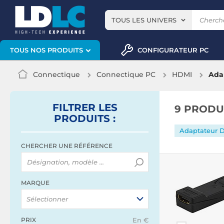
TOUS LES UNIVERS
CONFIGURATEUR PC
TOUS NOS PRODUITS
Connectique
Connectique PC
HDMI
Ada
FILTRER
LES
9 PRODU
PRODUITS
:
Adaptateur D
CHERCHER UNE RÉFÉRENCE
MARQUE
Sélectionner
PRIX
En €