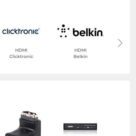
Gé
HDMI
HDMI
Clicktronic
Belkin
Adaptate