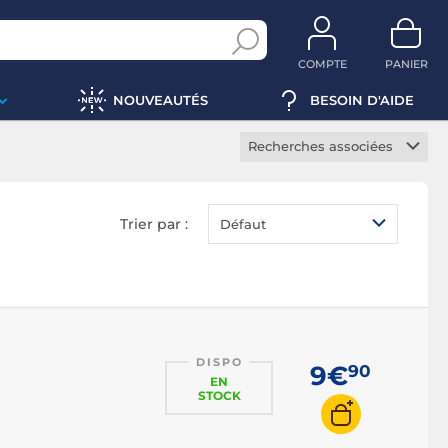
COMPTE
PANIER
NOUVEAUTÉS
BESOIN D'AIDE
Recherches associées
Câble HDMI
Câble mini HDMI
Trier par :
Défaut
Câble micro HDMI
Coupleur HDMI
Doubleur HDMI
Extendeur HDMI
DISPO
Rallonge HDMI
9€
90
EN
Récepteur HDMI
STOCK
Splitter HDMI