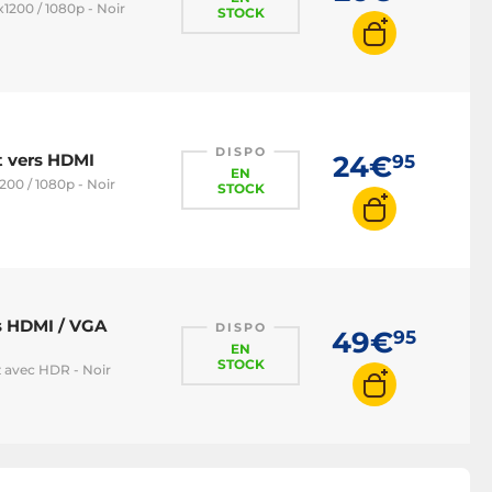
1200 / 1080p - Noir
STOCK
DISPO
t vers HDMI
24€
95
EN
200 / 1080p - Noir
STOCK
s HDMI / VGA
DISPO
49€
95
EN
STOCK
z avec HDR - Noir