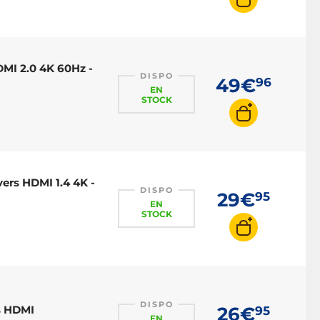
DMI 2.0 4K 60Hz -
DISPO
49€
96
EN
STOCK
ers HDMI 1.4 4K -
DISPO
29€
95
EN
STOCK
DISPO
s HDMI
26€
95
EN