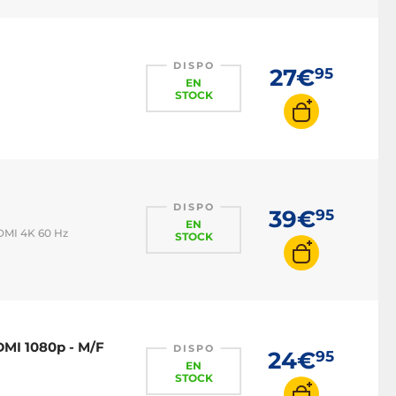
Switch HDMI
Câble HDMI 2.1
DISPO
27€
95
EN
STOCK
DISPO
39€
95
EN
HDMI 4K 60 Hz
STOCK
DMI 1080p - M/F
DISPO
24€
95
EN
STOCK