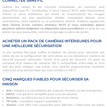
CONNECTÉE SANS FIL
Oubliez les câbles et les raccords compliqués, les caméras sont
aujourd’hui sans fil ! Connectées à votre réseau Wi-Fi, elles fonctionnent
même si votre ordinateur est éteint et transmettent les images
directement sur une application dédiée consultable depuis votre
smartphone, votre tablette ou un ordinateur distant. Préférez également
faire l’achat d’une caméra intérieur Wi-Fi si vous souhaitez placer
plusieurs pièces éloignées ou déportées sous surveillance
en plus de vos
pièces les plus passantes, comme un garage ou abris de jardin.
ACHETER UN PACK DE CAMÉRAS INTÉRIEURES POUR
UNE MEILLEURE SÉCURISATION
Si une caméra fixe peut suffire la plupart du temps pour sécuriser une
pièce de vie, la configuration de votre pièce ou vos besoins en matière de
sécurité peuvent nécessiter l’achat d’un pack de sécurité. Un pack se
compose d’un réseau de caméras 100 % compatibles entre elles et d’un
hub qui peut intégrer une sirène. Une solution plug-and-play, évolutive
mais aussi plus économique qui vous satisfera à 100 %.
CINQ MARQUES FIABLES POUR SÉCURISER SA
MAISON
Arlo :
Adapté à la surveillance des espaces étendus ou des entreprises
EZVIZ :
Une gamme complète pour tous les besoins
Netatmo :
La référence pour les fans de smart home
TP-Link :
L’excellent rapport qualité/prix
Xiaomi :
Une offre très accessible pour débuter. L’idéal pour les petits