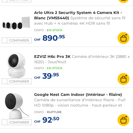
Arlo Ultra 2 Security System 4 Camera Kit -
Blanc (VMS5440)
Système de sécurité sans fil
avec Hub + 4 caméras 4K HDR sans fil
intérieure/extérieure avec vision nocturne, angle
DISPO
:
EN
STOCK
180°, zoom et projecteur compatible Google
890
.95
Assistant et Amazon Alexa
CHF
COMPARER
EZVIZ H6c Pro 3K
Caméra d'intérieur 3K (2880 x
1620) - Jour/Nuit
DISPO
:
EN
STOCK
39
.95
CHF
COMPARER
Google Nest Cam Indoor (Intérieur - filaire)
Caméra de surveillance d'intérieur filaire - Full
HD 1080p - vision nocturne - haut-parleur et
microphone - champ de vision 130° - détection
DISPO
:
RUPTURE
de mouvement
92
.50
CHF
COMPARER