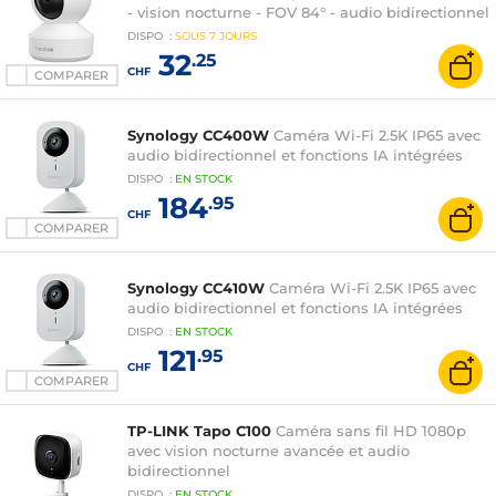
- vision nocturne - FOV 84° - audio bidirectionnel
DISPO
:
SOUS
7 JOURS
32
.25
CHF
COMPARER
Synology CC400W
Caméra Wi-Fi 2.5K IP65 avec
audio bidirectionnel et fonctions IA intégrées
DISPO
:
EN
STOCK
184
.95
CHF
COMPARER
Synology CC410W
Caméra Wi-Fi 2.5K IP65 avec
audio bidirectionnel et fonctions IA intégrées
DISPO
:
EN
STOCK
121
.95
CHF
COMPARER
TP-LINK Tapo C100
Caméra sans fil HD 1080p
avec vision nocturne avancée et audio
bidirectionnel
DISPO
:
EN
STOCK