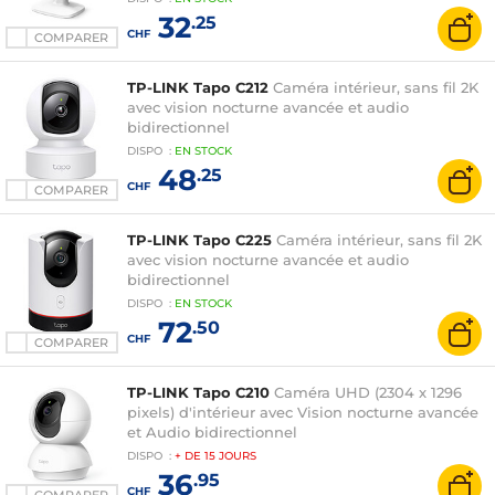
32
.25
CHF
COMPARER
TP-LINK Tapo C212
Caméra intérieur, sans fil 2K
avec vision nocturne avancée et audio
bidirectionnel
DISPO
:
EN
STOCK
48
.25
CHF
COMPARER
TP-LINK Tapo C225
Caméra intérieur, sans fil 2K
avec vision nocturne avancée et audio
bidirectionnel
DISPO
:
EN
STOCK
72
.50
CHF
COMPARER
TP-LINK Tapo C210
Caméra UHD (2304 x 1296
pixels) d'intérieur avec Vision nocturne avancée
et Audio bidirectionnel
DISPO
:
+ DE
15 JOURS
36
.95
CHF