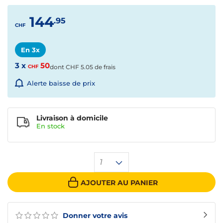
144
.95
CHF
En 3x
3 x
50
CHF
dont
CHF
5.05 de frais
Alerte baisse de prix
Livraison à domicile
En
stock
1
AJOUTER AU PANIER
Donner votre avis