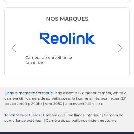
NOS MARQUES
Caméra 
TP-LINK
Caméra de surveillance
REOLINK
Dans la même thématique :
arlo essential 2k indoor camera, white 2-
camera kit
|
camera de surveillance arlo
|
camera interieur
|
ecran 27
pouces 1440 p 240hz
|
vmc3050
|
arlo essential 2k
|
arlo
Tendances actuelles :
Caméra de surveillance intérieur
|
Caméra de
surveillance extérieur
|
Caméra de surveillance vision nocturne