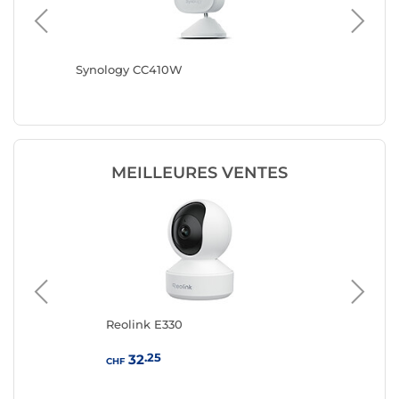
Synology CC410W
Reolink 
MEILLEURES VENTES
Reolink E330
Sy
.25
32
CHF
CHF