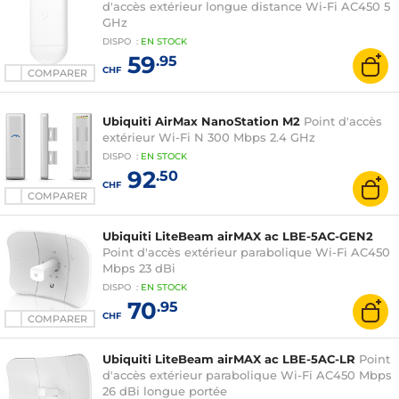
d'accès extérieur longue distance Wi-Fi AC450 5
GHz
DISPO
:
EN
STOCK
59
.95
CHF
COMPARER
Ubiquiti AirMax NanoStation M2
Point d'accès
extérieur Wi-Fi N 300 Mbps 2.4 GHz
DISPO
:
EN
STOCK
92
.50
CHF
COMPARER
Ubiquiti LiteBeam airMAX ac LBE-5AC-GEN2
Point d'accès extérieur parabolique Wi-Fi AC450
Mbps 23 dBi
DISPO
:
EN
STOCK
70
.95
CHF
COMPARER
Ubiquiti LiteBeam airMAX ac LBE-5AC-LR
Point
d'accès extérieur parabolique Wi-Fi AC450 Mbps
26 dBi longue portée