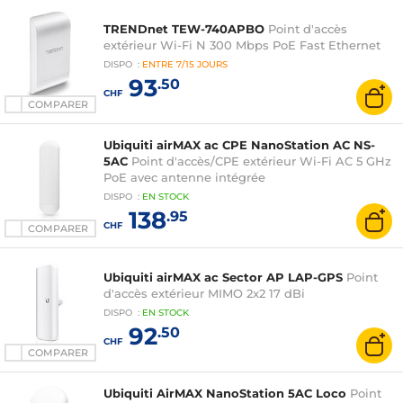
TRENDnet TEW-740APBO
Point d'accès
extérieur Wi-Fi N 300 Mbps PoE Fast Ethernet
DISPO
:
ENTRE
7/15 JOURS
93
.50
CHF
COMPARER
Ubiquiti airMAX ac CPE NanoStation AC NS-
5AC
Point d'accès/CPE extérieur Wi-Fi AC 5 GHz
PoE avec antenne intégrée
DISPO
:
EN
STOCK
138
.95
CHF
COMPARER
Ubiquiti airMAX ac Sector AP LAP-GPS
Point
d'accès extérieur MIMO 2x2 17 dBi
DISPO
:
EN
STOCK
92
.50
CHF
COMPARER
Ubiquiti AirMAX NanoStation 5AC Loco
Point