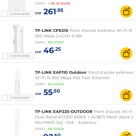
MIMO + LAN 2.5 GbE
DISPO
:
+ DE
15 JOURS
261
.95
CHF
COMPARER
TP-LINK CPE210
Point d'accès extérieur Wi-Fi N
300 Mbps 2.4GHz 9 dBi
DISPO
:
EN
STOCK
46
.25
CHF
COMPARER
TP-LINK EAP110 Outdoor
Point d'accès extérieur
Wi-Fi N 300 Mbps PoE Fast Ethernet
DISPO
:
EN
STOCK
55
.50
CHF
COMPARER
TP-LINK EAP225-OUTDOOR
Point d'accès Wi-Fi
Dual Band AC1200 (N300 + AC867) Mesh Wave 2
MU-MIMO 2x2 - PoE - Extérieur
DISPO
:
EN
STOCK
.50