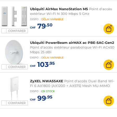
Ubiquiti AirMax NanoStation M5
Point d'accès
extérieur Wi-Fi N 300 Mbps 5 GHz
DISPO
:
DÉLAI
VARIABLE
79
.50
CHF
COMPARER
Ubiquiti PowerBeam airMAX ac PBE-5AC-Gen2
Point d'accès extérieur parabolique Wi-Fi AC450
Mbps 25 dBi
DISPO
:
DÉLAI
VARIABLE
103
.95
CHF
COMPARER
ZyXEL NWA55AXE
Point d'accès Dual Band Wi-
Fi 6 AX1800 (AX1200 + AX575) Mesh MU-MIMO
DISPO
:
EN
STOCK
99
.95
CHF
COMPARER