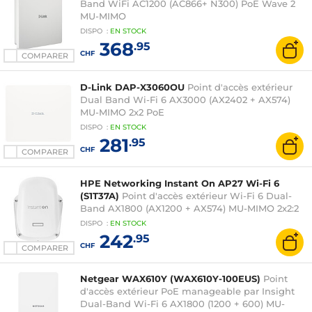
Band WiFi AC1200 (AC866+ N300) PoE Wave 2
MU-MIMO
DISPO
:
EN
STOCK
368
.95
CHF
COMPARER
D-Link DAP-X3060OU
Point d'accès extérieur
Dual Band Wi-Fi 6 AX3000 (AX2402 + AX574)
MU-MIMO 2x2 PoE
DISPO
:
EN
STOCK
281
.95
CHF
COMPARER
HPE Networking Instant On AP27 Wi-Fi 6
(S1T37A)
Point d'accès extérieur Wi-Fi 6 Dual-
Band AX1800 (AX1200 + AX574) MU-MIMO 2x2:2
DISPO
:
EN
STOCK
242
.95
CHF
COMPARER
Netgear WAX610Y (WAX610Y-100EUS)
Point
d'accès extérieur PoE manageable par Insight
Dual-Band Wi-Fi 6 AX1800 (1200 + 600) MU-