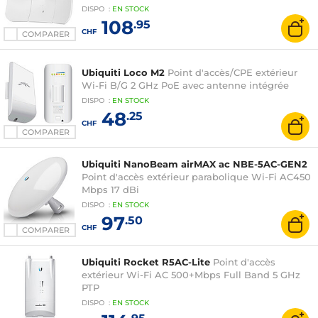
DISPO
:
EN
STOCK
108
.95
CHF
COMPARER
Ubiquiti Loco M2
Point d'accès/CPE extérieur
Wi-Fi B/G 2 GHz PoE avec antenne intégrée
DISPO
:
EN
STOCK
48
.25
CHF
COMPARER
Ubiquiti NanoBeam airMAX ac NBE-5AC-GEN2
Point d'accès extérieur parabolique Wi-Fi AC450
Mbps 17 dBi
DISPO
:
EN
STOCK
97
.50
CHF
COMPARER
Ubiquiti Rocket R5AC-Lite
Point d'accès
extérieur Wi-Fi AC 500+Mbps Full Band 5 GHz
PTP
DISPO
:
EN
STOCK