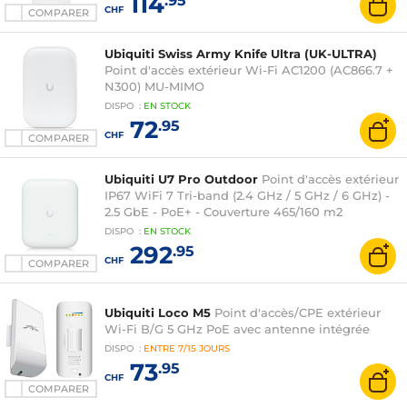
114
.95
CHF
COMPARER
Ubiquiti Swiss Army Knife Ultra (UK-ULTRA)
Point d'accès extérieur Wi-Fi AC1200 (AC866.7 +
N300) MU-MIMO
DISPO
:
EN
STOCK
72
.95
CHF
COMPARER
Ubiquiti U7 Pro Outdoor
Point d'accès extérieur
IP67 WiFi 7 Tri-band (2.4 GHz / 5 GHz / 6 GHz) -
2.5 GbE - PoE+ - Couverture 465/160 m2
DISPO
:
EN
STOCK
292
.95
CHF
COMPARER
Ubiquiti Loco M5
Point d'accès/CPE extérieur
Wi-Fi B/G 5 GHz PoE avec antenne intégrée
DISPO
:
ENTRE
7/15 JOURS
73
.95
CHF
COMPARER