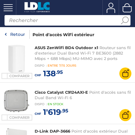
Retour
Point d'accès WiFi extérieur
ASUS ZenWiFi BD4 Outdoor x1
Routeur sans fil
d'exterieur Dual Band Wi-Fi 7 BE3600 (2882
Mbps + 688 Mbps) MU-MIMO avec 2 ports
LAN/WAN 2.5 Gbps
DISPO
:
ENTRE
7/15 JOURS
138
.95
CHF
COMPARER
Cisco Catalyst C9124AXI-E
Point d'accès sans fil
Dual Band Wi-Fi 6
DISPO
:
EN
STOCK
1'619
.95
CHF
COMPARER
D-Link DAP-3666
Point d'accès extérieur Dual