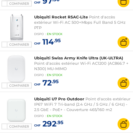
97
CHF
COMPARER
Ubiquiti Rocket R5AC-Lite
Point d'accès
extérieur Wi-Fi AC 500+Mbps Full Band 5 GHz
PTP
DISPO
:
EN
STOCK
114
.95
CHF
COMPARER
Ubiquiti Swiss Army Knife Ultra (UK-ULTRA)
Point d'accès extérieur Wi-Fi AC1200 (AC866.7 +
N300) MU-MIMO
DISPO
:
EN
STOCK
72
.95
CHF
COMPARER
Ubiquiti U7 Pro Outdoor
Point d'accès extérieur
IP67 WiFi 7 Tri-band (2.4 GHz / 5 GHz / 6 GHz) -
2.5 GbE - PoE+ - Couverture 465/160 m2
DISPO
:
EN
STOCK
292
.95
CHF
COMPARER