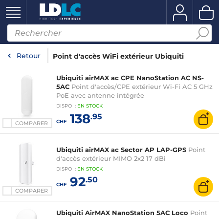
Retour
Point d'accès WiFi extérieur Ubiquiti
Ubiquiti airMAX ac CPE NanoStation AC NS-
5AC
Point d'accès/CPE extérieur Wi-Fi AC 5 GHz
PoE avec antenne intégrée
DISPO
:
EN
STOCK
138
.95
CHF
COMPARER
Ubiquiti airMAX ac Sector AP LAP-GPS
Point
d'accès extérieur MIMO 2x2 17 dBi
DISPO
:
EN
STOCK
92
.50
CHF
COMPARER
Ubiquiti AirMAX NanoStation 5AC Loco
Point