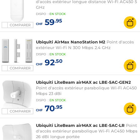
d'accès extérieur longue distance Wi-Fi AC450 5
GHz
DISPO
:
EN
STOCK
59
.95
CHF
COMPARER
Ubiquiti AirMax NanoStation M2
Point d'accès
extérieur Wi-Fi N 300 Mbps 2.4 GHz
DISPO
:
EN
STOCK
92
.50
CHF
COMPARER
Ubiquiti LiteBeam airMAX ac LBE-5AC-GEN2
Point d'accès extérieur parabolique Wi-Fi AC450
Mbps 23 dBi
DISPO
:
EN
STOCK
70
.95
CHF
COMPARER
Ubiquiti LiteBeam airMAX ac LBE-5AC-LR
Point
d'accès extérieur parabolique Wi-Fi AC450 Mbps
26 dBi longue portée