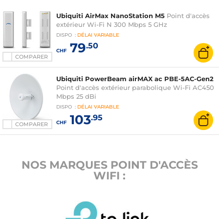
Ubiquiti AirMax NanoStation M5
Point d'accès
extérieur Wi-Fi N 300 Mbps 5 GHz
DISPO
:
DÉLAI
VARIABLE
79
.50
CHF
COMPARER
Ubiquiti PowerBeam airMAX ac PBE-5AC-Gen2
Point d'accès extérieur parabolique Wi-Fi AC450
Mbps 25 dBi
DISPO
:
DÉLAI
VARIABLE
103
.95
CHF
COMPARER
NOS MARQUES POINT D'ACCÈS
WIFI :