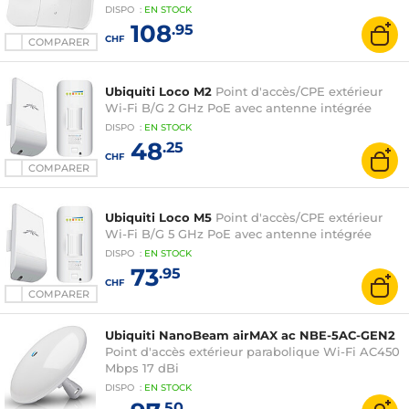
DISPO
:
EN
STOCK
108
.95
CHF
COMPARER
Ubiquiti Loco M2
Point d'accès/CPE extérieur
Wi-Fi B/G 2 GHz PoE avec antenne intégrée
DISPO
:
EN
STOCK
48
.25
CHF
COMPARER
Ubiquiti Loco M5
Point d'accès/CPE extérieur
Wi-Fi B/G 5 GHz PoE avec antenne intégrée
DISPO
:
EN
STOCK
73
.95
CHF
COMPARER
Ubiquiti NanoBeam airMAX ac NBE-5AC-GEN2
Point d'accès extérieur parabolique Wi-Fi AC450
Mbps 17 dBi
DISPO
:
EN
STOCK
.50