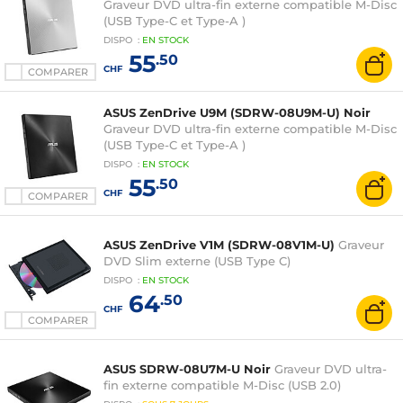
Graveur DVD ultra-fin externe compatible M-Disc
(USB Type-C et Type-A )
DISPO
:
EN
STOCK
55
.50
CHF
COMPARER
ASUS ZenDrive U9M (SDRW-08U9M-U) Noir
Graveur DVD ultra-fin externe compatible M-Disc
(USB Type-C et Type-A )
DISPO
:
EN
STOCK
55
.50
CHF
COMPARER
ASUS ZenDrive V1M (SDRW-08V1M-U)
Graveur
DVD Slim externe (USB Type C)
DISPO
:
EN
STOCK
64
.50
CHF
COMPARER
ASUS SDRW-08U7M-U Noir
Graveur DVD ultra-
fin externe compatible M-Disc (USB 2.0)