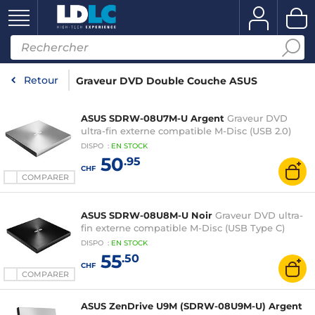
Retour
Graveur DVD Double Couche ASUS
ASUS SDRW-08U7M-U Argent
Graveur DVD
ultra-fin externe compatible M-Disc (USB 2.0)
DISPO
:
EN
STOCK
50
.95
CHF
COMPARER
ASUS SDRW-08U8M-U Noir
Graveur DVD ultra-
fin externe compatible M-Disc (USB Type C)
DISPO
:
EN
STOCK
55
.50
CHF
COMPARER
ASUS ZenDrive U9M (SDRW-08U9M-U) Argent