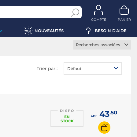
COMPTE
PANIER
NOUVEAUTÉS
BESOIN D'AIDE
Recherches associées
Lecteur graveur externe
Lecteur graveur M-Disc
Trier par :
Défaut
Lecteur graveur DVD
Lecteur graveur Blu-ray
DISPO
43
.50
CHF
EN
STOCK