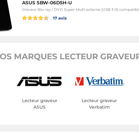
ASUS SBW-06D5H-U
Graveur Blu-ray / DVD Super Multi externe (USB 3.0) compatib
17 avis
OS MARQUES LECTEUR GRAVEUR
Lecteur graveur
Lecteur graveur
ASUS
Verbatim