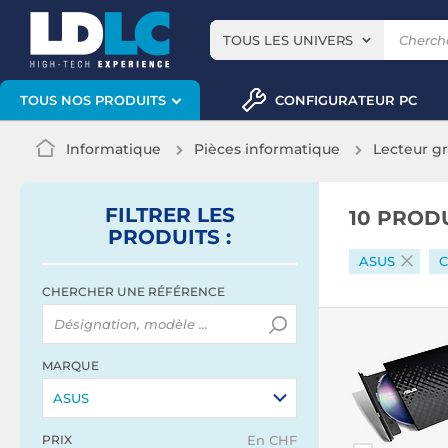
TOUS LES UNIVERS
CONFIGURATEUR PC
TOUS NOS PRODUITS
Informatique
Pièces informatique
Lecteur g
FILTRER
LES
10 PROD
PRODUITS
:
ASUS
C
CHERCHER UNE RÉFÉRENCE
MARQUE
ASUS
PRIX
En CHF