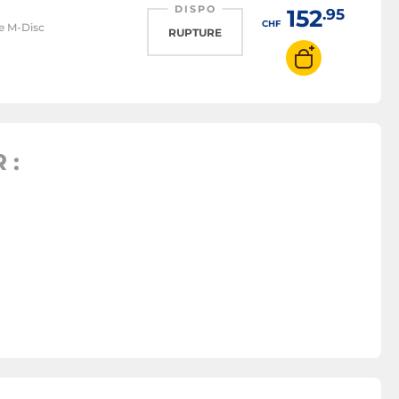
DISPO
152
.95
CHF
le M-Disc
RUPTURE
 :