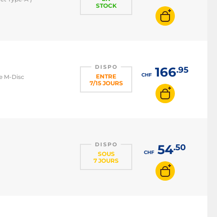
STOCK
DISPO
166
.95
CHF
ENTRE
le M-Disc
7/15 JOURS
DISPO
54
.50
CHF
SOUS
7 JOURS