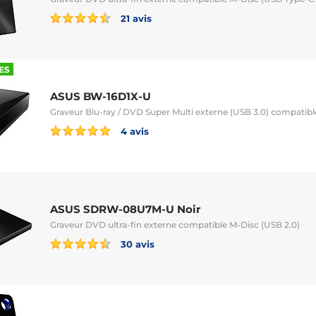
21 avis
ES
ASUS BW-16D1X-U
Graveur Blu-ray / DVD Super Multi externe (USB 3.0) compatib
4 avis
ASUS SDRW-08U7M-U Noir
Graveur DVD ultra-fin externe compatible M-Disc (USB 2.0)
30 avis