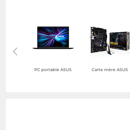
 barebone
S
PC portable ASUS
Carte mère ASUS