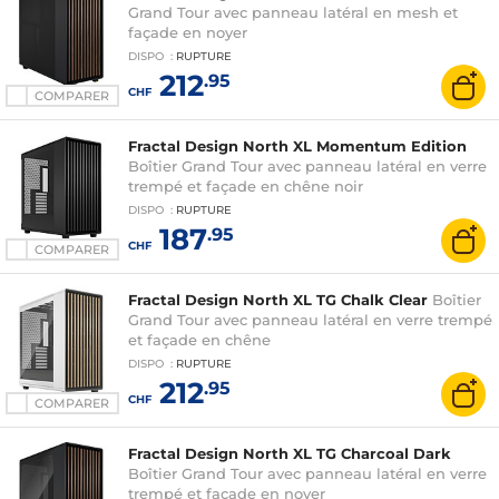
Grand Tour avec panneau latéral en mesh et
façade en noyer
DISPO
:
RUPTURE
212
.95
CHF
COMPARER
Fractal Design North XL Momentum Edition
Boîtier Grand Tour avec panneau latéral en verre
trempé et façade en chêne noir
DISPO
:
RUPTURE
187
.95
CHF
COMPARER
Fractal Design North XL TG Chalk Clear
Boîtier
Grand Tour avec panneau latéral en verre trempé
et façade en chêne
DISPO
:
RUPTURE
212
.95
CHF
COMPARER
Fractal Design North XL TG Charcoal Dark
Boîtier Grand Tour avec panneau latéral en verre
trempé et façade en noyer