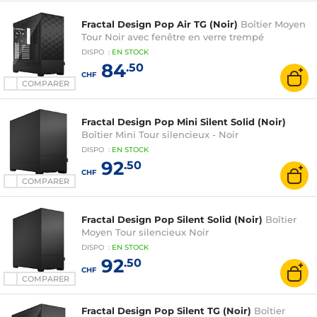
Fractal Design Pop Air TG (Noir)
Boîtier Moyen
Tour Noir avec fenêtre en verre trempé
DISPO
:
EN
STOCK
84
.50
CHF
COMPARER
Fractal Design Pop Mini Silent Solid (Noir)
Boîtier Mini Tour silencieux - Noir
DISPO
:
EN
STOCK
92
.50
CHF
COMPARER
Fractal Design Pop Silent Solid (Noir)
Boîtier
Moyen Tour silencieux Noir
DISPO
:
EN
STOCK
92
.50
CHF
COMPARER
Fractal Design Pop Silent TG (Noir)
Boîtier