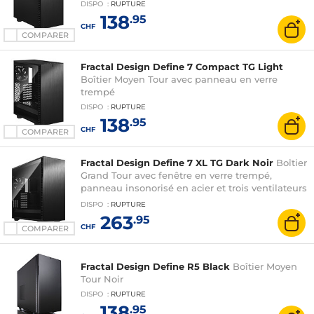
DISPO
:
RUPTURE
138
.95
CHF
COMPARER
Fractal Design Define 7 Compact TG Light
Boîtier Moyen Tour avec panneau en verre
trempé
DISPO
:
RUPTURE
138
.95
CHF
COMPARER
Fractal Design Define 7 XL TG Dark Noir
Boîtier
Grand Tour avec fenêtre en verre trempé,
panneau insonorisé en acier et trois ventilateurs
140 mm
DISPO
:
RUPTURE
263
.95
CHF
COMPARER
Fractal Design Define R5 Black
Boîtier Moyen
Tour Noir
DISPO
:
RUPTURE
138
.95