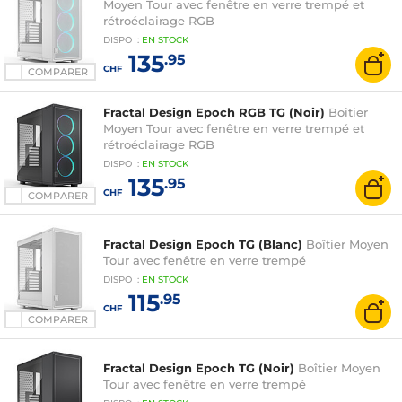
Moyen Tour avec fenêtre en verre trempé et
rétroéclairage RGB
DISPO
:
EN
STOCK
135
.95
CHF
COMPARER
Fractal Design Epoch RGB TG (Noir)
Boîtier
Moyen Tour avec fenêtre en verre trempé et
rétroéclairage RGB
DISPO
:
EN
STOCK
135
.95
CHF
COMPARER
Fractal Design Epoch TG (Blanc)
Boîtier Moyen
Tour avec fenêtre en verre trempé
DISPO
:
EN
STOCK
115
.95
CHF
COMPARER
Fractal Design Epoch TG (Noir)
Boîtier Moyen
Tour avec fenêtre en verre trempé