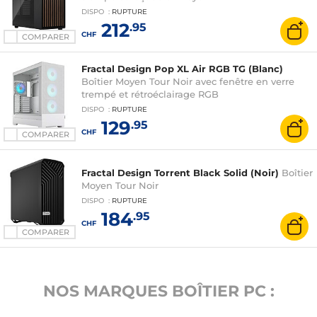
DISPO
:
RUPTURE
212
.95
CHF
COMPARER
Fractal Design Pop XL Air RGB TG (Blanc)
Boîtier Moyen Tour Noir avec fenêtre en verre
trempé et rétroéclairage RGB
DISPO
:
RUPTURE
129
.95
CHF
COMPARER
Fractal Design Torrent Black Solid (Noir)
Boîtier
Moyen Tour Noir
DISPO
:
RUPTURE
184
.95
CHF
COMPARER
NOS MARQUES BOÎTIER PC :