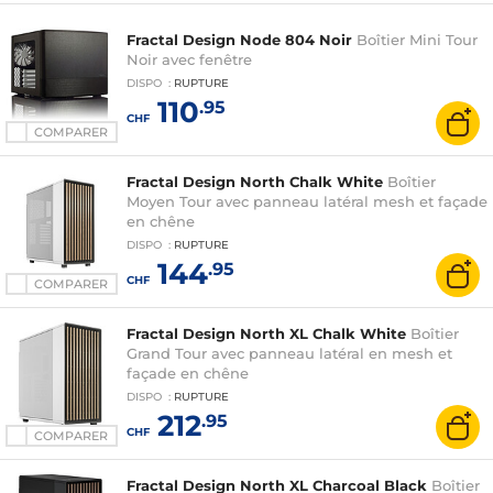
Fractal Design Node 804 Noir
Boîtier Mini Tour
Noir avec fenêtre
DISPO
:
RUPTURE
110
.95
CHF
COMPARER
Fractal Design North Chalk White
Boîtier
Moyen Tour avec panneau latéral mesh et façade
en chêne
DISPO
:
RUPTURE
144
.95
CHF
COMPARER
Fractal Design North XL Chalk White
Boîtier
Grand Tour avec panneau latéral en mesh et
façade en chêne
DISPO
:
RUPTURE
212
.95
CHF
COMPARER
Fractal Design North XL Charcoal Black
Boîtier