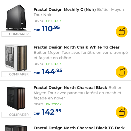
Fractal Design Meshify C (Noir)
Boîtier Moyen
Tour Noir
DISPO
:
EN
STOCK
110
.95
CHF
COMPARER
Fractal Design North Chalk White TG Clear
Boîtier Moyen Tour avec fenêtre en verre trempé
et façade en chêne
DISPO
:
EN
STOCK
144
.95
CHF
COMPARER
Fractal Design North Charcoal Black
Boîtier
Moyen Tour avec panneau latéral en mesh et
façade en noyer
DISPO
:
EN
STOCK
142
.95
CHF
COMPARER
Fractal Design North Charcoal Black TG Dark