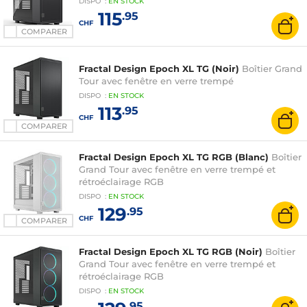
DISPO
:
EN
STOCK
115
.95
CHF
COMPARER
Fractal Design Epoch XL TG (Noir)
Boîtier Grand
Tour avec fenêtre en verre trempé
DISPO
:
EN
STOCK
113
.95
CHF
COMPARER
Fractal Design Epoch XL TG RGB (Blanc)
Boîtier
Grand Tour avec fenêtre en verre trempé et
rétroéclairage RGB
DISPO
:
EN
STOCK
129
.95
CHF
COMPARER
Fractal Design Epoch XL TG RGB (Noir)
Boîtier
Grand Tour avec fenêtre en verre trempé et
rétroéclairage RGB
DISPO
:
EN
STOCK
.95