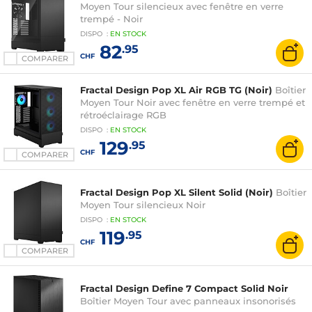
Moyen Tour silencieux avec fenêtre en verre
trempé - Noir
DISPO
:
EN
STOCK
82
.95
CHF
COMPARER
Fractal Design Pop XL Air RGB TG (Noir)
Boîtier
Moyen Tour Noir avec fenêtre en verre trempé et
rétroéclairage RGB
DISPO
:
EN
STOCK
129
.95
CHF
COMPARER
Fractal Design Pop XL Silent Solid (Noir)
Boîtier
Moyen Tour silencieux Noir
DISPO
:
EN
STOCK
119
.95
CHF
COMPARER
Fractal Design Define 7 Compact Solid Noir
Boîtier Moyen Tour avec panneaux insonorisés