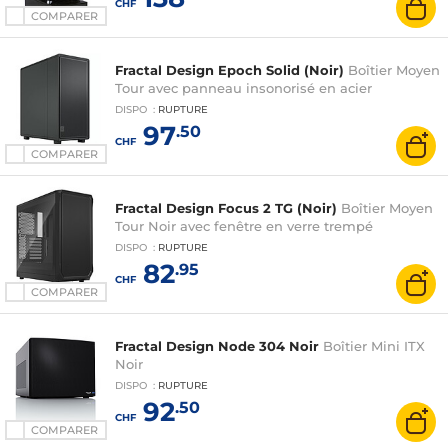
CHF
COMPARER
Fractal Design Epoch Solid (Noir)
Boîtier Moyen
Tour avec panneau insonorisé en acier
DISPO
:
RUPTURE
97
.50
CHF
COMPARER
Fractal Design Focus 2 TG (Noir)
Boîtier Moyen
Tour Noir avec fenêtre en verre trempé
DISPO
:
RUPTURE
82
.95
CHF
COMPARER
Fractal Design Node 304 Noir
Boîtier Mini ITX
Noir
DISPO
:
RUPTURE
92
.50
CHF
COMPARER