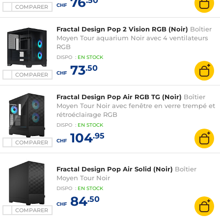
76
.50
CHF
COMPARER
Fractal Design Pop 2 Vision RGB (Noir)
Boîtier
Moyen Tour aquarium Noir avec 4 ventilateurs
RGB
DISPO
:
EN
STOCK
73
.50
CHF
COMPARER
Fractal Design Pop Air RGB TG (Noir)
Boîtier
Moyen Tour Noir avec fenêtre en verre trempé et
rétroéclairage RGB
DISPO
:
EN
STOCK
104
.95
CHF
COMPARER
Fractal Design Pop Air Solid (Noir)
Boîtier
Moyen Tour Noir
DISPO
:
EN
STOCK
84
.50
CHF
COMPARER