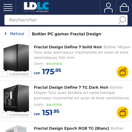
Retour
Boitier PC gamer Fractal Design
Fractal Design Define 7 Solid Noir
Boîtier Moyen
Tour avec panneaux insonorisés en acier et trois
ventilateurs 140 mm
DISPO
:
EN
STOCK
175
.95
CHF
COMPARER
Fractal Design Define 7 TG Dark Noir
Boîtier
Moyen Tour avec fenêtre en verre trempé,
panneau insonorisé en acier et trois ventilateurs
140 mm
DISPO
:
EN
STOCK
151
.95
CHF
COMPARER
Fractal Design Epoch RGB TG (Blanc)
Boîtier