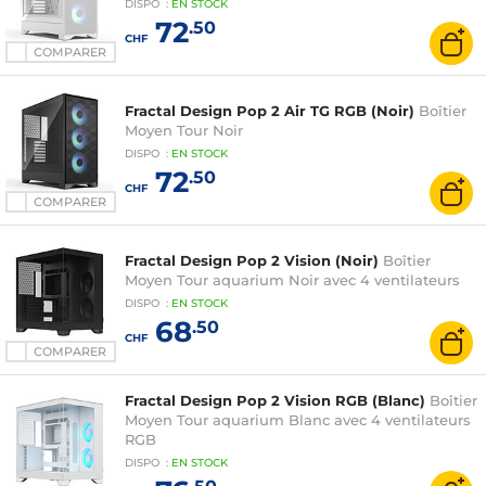
DISPO
:
EN
STOCK
72
.50
CHF
COMPARER
Fractal Design Pop 2 Air TG RGB (Noir)
Boîtier
Moyen Tour Noir
DISPO
:
EN
STOCK
72
.50
CHF
COMPARER
Fractal Design Pop 2 Vision (Noir)
Boîtier
Moyen Tour aquarium Noir avec 4 ventilateurs
DISPO
:
EN
STOCK
68
.50
CHF
COMPARER
Fractal Design Pop 2 Vision RGB (Blanc)
Boîtier
Moyen Tour aquarium Blanc avec 4 ventilateurs
RGB
DISPO
:
EN
STOCK