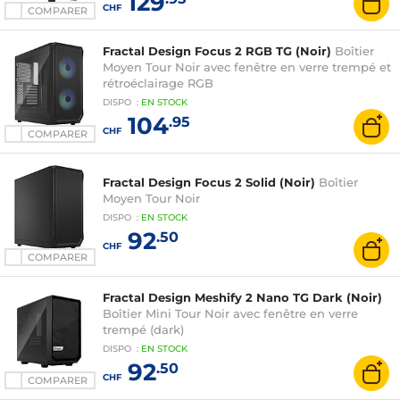
129
CHF
COMPARER
Fractal Design Focus 2 RGB TG (Noir)
Boîtier
Moyen Tour Noir avec fenêtre en verre trempé et
rétroéclairage RGB
DISPO
:
EN
STOCK
104
.95
CHF
COMPARER
Fractal Design Focus 2 Solid (Noir)
Boîtier
Moyen Tour Noir
DISPO
:
EN
STOCK
92
.50
CHF
COMPARER
Fractal Design Meshify 2 Nano TG Dark (Noir)
Boîtier Mini Tour Noir avec fenêtre en verre
trempé (dark)
DISPO
:
EN
STOCK
92
.50
CHF
COMPARER