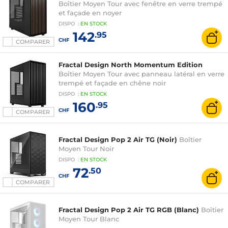
Boîtier Moyen Tour avec fenêtre en verre trempé
et façade en noyer
DISPO
:
EN
STOCK
142
.95
CHF
COMPARER
Fractal Design North Momentum Edition
Boîtier Moyen Tour avec panneau latéral en verre
trempé et façade en chêne noir
DISPO
:
EN
STOCK
160
.95
CHF
COMPARER
Fractal Design Pop 2 Air TG (Noir)
Boîtier
Moyen Tour Noir
DISPO
:
EN
STOCK
72
.50
CHF
COMPARER
Fractal Design Pop 2 Air TG RGB (Blanc)
Boîtier
Moyen Tour Blanc