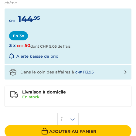
chêne
144
.95
CHF
En 3x
3 x
50
CHF
dont
CHF
5.05 de frais
Alerte baisse de prix
Dans le coin des affaires à
113.95
CHF
Livraison à domicile
En
stock
1
AJOUTER AU PANIER