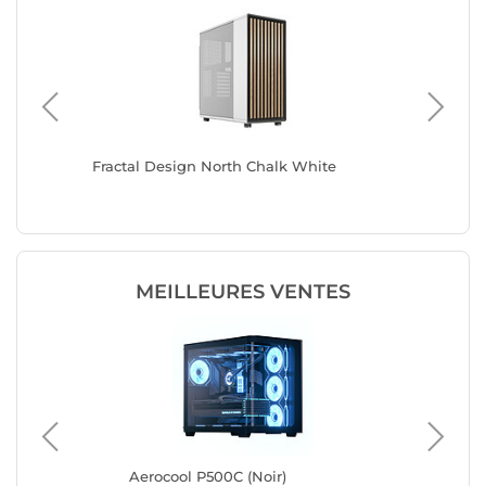
hite
Fractal Design North Chalk White
Fractal 
Dark
MEILLEURES VENTES
Aerocool P500C (Noir)
Cor