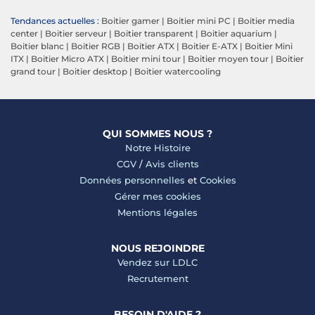
Tendances actuelles :
Boitier gamer
|
Boitier mini PC
|
Boitier media
center
|
Boitier serveur
|
Boitier transparent
|
Boitier aquarium
|
Boitier blanc
|
Boitier RGB
|
Boitier ATX
|
Boitier E-ATX
|
Boitier Mini
ITX
|
Boitier Micro ATX
|
Boitier mini tour
|
Boitier moyen tour
|
Boitier
grand tour
|
Boitier desktop
|
Boitier watercooling
QUI SOMMES NOUS ?
Notre Histoire
CGV
/
Avis clients
Données personnelles
et
Cookies
Gérer mes cookies
Mentions légales
NOUS REJOINDRE
Vendez sur LDLC
Recrutement
BESOIN D'AIDE ?