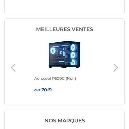
MEILLEURES VENTES
Aerocool P500C (Noir)
Aer
.95
70
CHF
CHF
NOS MARQUES