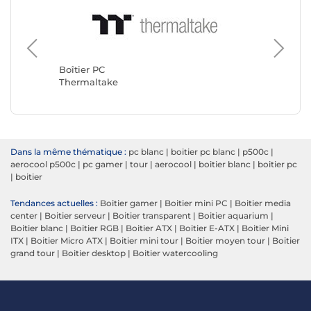
Boîtier 
Corsair
Boîtier PC
Thermaltake
Dans la même thématique :
pc blanc
|
boitier pc blanc
|
p500c
|
aerocool p500c
|
pc gamer
|
tour
|
aerocool
|
boitier blanc
|
boitier pc
|
boitier
Tendances actuelles :
Boitier gamer
|
Boitier mini PC
|
Boitier media
center
|
Boitier serveur
|
Boitier transparent
|
Boitier aquarium
|
Boitier blanc
|
Boitier RGB
|
Boitier ATX
|
Boitier E-ATX
|
Boitier Mini
ITX
|
Boitier Micro ATX
|
Boitier mini tour
|
Boitier moyen tour
|
Boitier
grand tour
|
Boitier desktop
|
Boitier watercooling