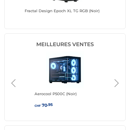
anc)
Fractal Design Epoch XL TG RGB (Noir)
Fractal 
MEILLEURES VENTES
Aerocool P500C (Noir)
Aer
.95
70
CHF
CHF