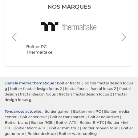
NOS MARQUES
Boîtier 
Corsair
Boîtier PC
Thermaltake
Dans la même thématique :
boitier fractal
|
boitier fractal design focus
g
|
boitier fractal design focus 2
|
fractal focus
|
fractal focus 2
|
fractal
design
|
fractal design focus
|
fractal
|
fractal design focus 2
|
fractal
design focus g
Tendances actuelles :
Boitier gamer
|
Boitier mini PC
|
Boitier media
center
|
Boitier serveur
|
Boitier transparent
|
Boitier aquarium
|
Boitier blanc
|
Boitier RGB
|
Boitier ATX
|
Boitier E-ATX
|
Boitier Mini
ITX
|
Boitier Micro ATX
|
Boitier mini tour
|
Boitier moyen tour
|
Boitier
grand tour
|
Boitier desktop
|
Boitier watercooling