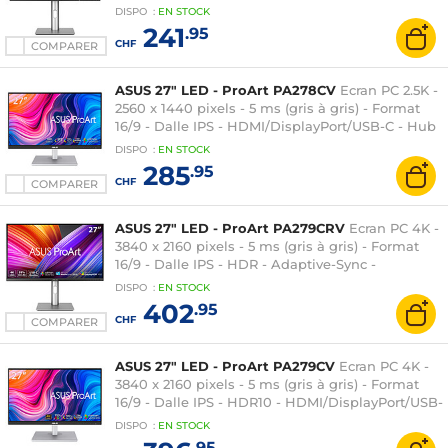
DisplayHDR 400 - HDMI/DisplayPort/USB-C -
DISPO
:
EN
STOCK
Hub USB 3.0 - Pivot - Noir
241
.95
CHF
COMPARER
ASUS 27" LED - ProArt PA278CV
Ecran PC 2.5K -
2560 x 1440 pixels - 5 ms (gris à gris) - Format
16/9 - Dalle IPS - HDMI/DisplayPort/USB-C - Hub
USB 3.0 - Pivot - Noir
DISPO
:
EN
STOCK
285
.95
CHF
COMPARER
ASUS 27" LED - ProArt PA279CRV
Ecran PC 4K -
3840 x 2160 pixels - 5 ms (gris à gris) - Format
16/9 - Dalle IPS - HDR - Adaptive-Sync -
DisplayPort/HDMI/USB-C - Pivot - Hub USB 3.0 -
DISPO
:
EN
STOCK
Argent/Noir
402
.95
CHF
COMPARER
ASUS 27" LED - ProArt PA279CV
Ecran PC 4K -
3840 x 2160 pixels - 5 ms (gris à gris) - Format
16/9 - Dalle IPS - HDR10 - HDMI/DisplayPort/USB-
C - Hub USB 3.0 - Pivot - Noir
DISPO
:
EN
STOCK
.95