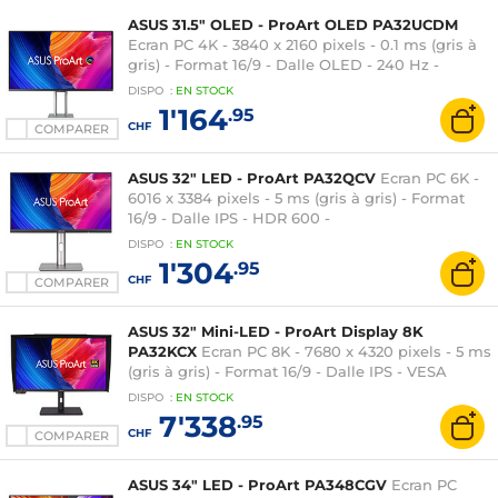
ASUS 31.5" OLED - ProArt OLED PA32UCDM
Ecran PC 4K - 3840 x 2160 pixels - 0.1 ms (gris à
gris) - Format 16/9 - Dalle OLED - 240 Hz -
HDR400 True Black - Adaptive-SYNC -
DISPO
:
EN
STOCK
Thunderbolt 4/HDMI - Hub USB 3.1 - Argent
1'164
.95
CHF
COMPARER
ASUS 32" LED - ProArt PA32QCV
Ecran PC 6K -
6016 x 3384 pixels - 5 ms (gris à gris) - Format
16/9 - Dalle IPS - HDR 600 -
HDMI/DisplayPort/Thunderbolt 4 - Hub USB 3.0 -
DISPO
:
EN
STOCK
Pivot - Argent
1'304
.95
CHF
COMPARER
ASUS 32" Mini-LED - ProArt Display 8K
PA32KCX
Ecran PC 8K - 7680 x 4320 pixels - 5 ms
(gris à gris) - Format 16/9 - Dalle IPS - VESA
DisplayHDR 1000 -
DISPO
:
EN
STOCK
HDMI/DisplayPort/Thunderbolt 4 - Hub USB 3.1 -
7'338
.95
Pivot - Noir
CHF
COMPARER
ASUS 34" LED - ProArt PA348CGV
Ecran PC