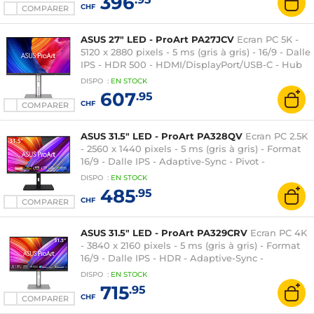
396
CHF
COMPARER
ASUS 27" LED - ProArt PA27JCV
Ecran PC 5K -
5120 x 2880 pixels - 5 ms (gris à gris) - 16/9 - Dalle
IPS - HDR 500 - HDMI/DisplayPort/USB-C - Hub
USB 3.0 - Pivot - Noir/Argent
DISPO
:
EN
STOCK
607
.95
CHF
COMPARER
ASUS 31.5" LED - ProArt PA328QV
Ecran PC 2.5K
- 2560 x 1440 pixels - 5 ms (gris à gris) - Format
16/9 - Dalle IPS - Adaptive-Sync - Pivot -
DisplayPort/HDMI - Hub USB 3.0 - Noir
DISPO
:
EN
STOCK
485
.95
CHF
COMPARER
ASUS 31.5" LED - ProArt PA329CRV
Ecran PC 4K
- 3840 x 2160 pixels - 5 ms (gris à gris) - Format
16/9 - Dalle IPS - HDR - Adaptive-Sync -
DisplayPort/HDMI/USB-C - Pivot - Hub USB 3.0 -
DISPO
:
EN
STOCK
Argent/Noir
715
.95
CHF
COMPARER