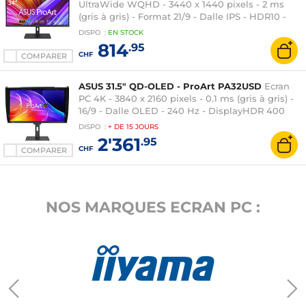
UltraWide WQHD - 3440 x 1440 pixels - 2 ms
(gris à gris) - Format 21/9 - Dalle IPS - HDR10 -
120 Hz - AMD FreeSync Premium Pro -
DISPO
:
EN
STOCK
HDMI/DisplayPort/USB-C - Hub USB 3.0 - Pince
814
.95
bureau - Noir
CHF
COMPARER
ASUS 31.5" QD-OLED - ProArt PA32USD
Ecran
PC 4K - 3840 x 2160 pixels - 0.1 ms (gris à gris) -
16/9 - Dalle OLED - 240 Hz - DisplayHDR 400
True Black - Adaptive-Sync - Thunderbolt
DISPO
:
+ DE
15 JOURS
4/DisplayPort/HDMI - Hub USB - Noir
2'361
.95
CHF
COMPARER
NOS MARQUES ECRAN PC :