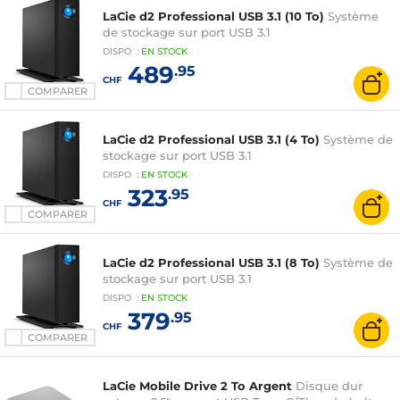
LaCie d2 Professional USB 3.1 (10 To)
Système
de stockage sur port USB 3.1
DISPO
:
EN
STOCK
489
.95
CHF
COMPARER
LaCie d2 Professional USB 3.1 (4 To)
Système de
stockage sur port USB 3.1
DISPO
:
EN
STOCK
323
.95
CHF
COMPARER
LaCie d2 Professional USB 3.1 (8 To)
Système de
stockage sur port USB 3.1
DISPO
:
EN
STOCK
379
.95
CHF
COMPARER
LaCie Mobile Drive 2 To Argent
Disque dur