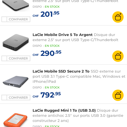
externe 2.5" sur port USB Type-C/Thunderbolt
DISPO
:
EN
STOCK
201
.95
CHF
COMPARER
LaCie Mobile Drive 5 To Argent
Disque dur
externe 2.5" sur port USB Type-C/Thunderbolt
DISPO
:
EN
STOCK
290
.95
CHF
COMPARER
LaCie Mobile SSD Secure 2 To
SSD externe sur
port USB 3.1 Type-C compatible Mac, Windows et
iPhone/iPad
DISPO
:
EN
STOCK
792
.95
CHF
COMPARER
LaCie Rugged Mini 1 To (USB 3.0)
Disque dur
externe antichoc 2.5'' sur ports USB 3.0 (garantie
constructeur 2 ans)
DISPO
:
EN
STOCK