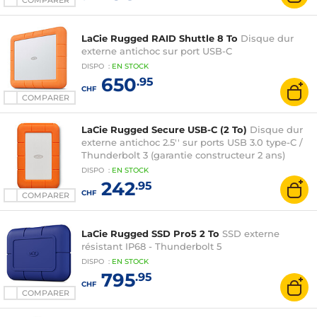
COMPARER
LaCie Rugged RAID Shuttle 8 To
Disque dur
externe antichoc sur port USB-C
DISPO
:
EN
STOCK
650
.95
CHF
COMPARER
LaCie Rugged Secure USB-C (2 To)
Disque dur
externe antichoc 2.5'' sur ports USB 3.0 type-C /
Thunderbolt 3 (garantie constructeur 2 ans)
DISPO
:
EN
STOCK
242
.95
CHF
COMPARER
LaCie Rugged SSD Pro5 2 To
SSD externe
résistant IP68 - Thunderbolt 5
DISPO
:
EN
STOCK
795
.95
CHF
COMPARER