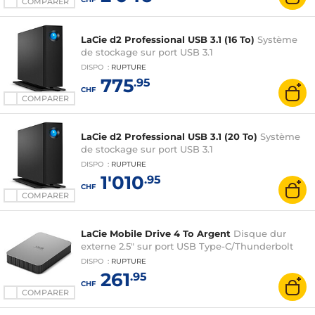
COMPARER
LaCie d2 Professional USB 3.1 (16 To)
Système
de stockage sur port USB 3.1
DISPO
:
RUPTURE
775
.95
CHF
COMPARER
LaCie d2 Professional USB 3.1 (20 To)
Système
de stockage sur port USB 3.1
DISPO
:
RUPTURE
1'010
.95
CHF
COMPARER
LaCie Mobile Drive 4 To Argent
Disque dur
externe 2.5" sur port USB Type-C/Thunderbolt
DISPO
:
RUPTURE
261
.95
CHF
COMPARER