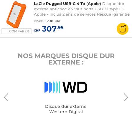
LaCie Rugged USB-C 4 To (Apple)
Disque dur
externe antichoc 2.5'' sur ports USB 3.1 type C -
Apple - Inclus 2 ans de services Rescue (garantie
constructeur 2 ans)
DISPO
:
RUPTURE
307
.95
CHF
COMPARER
NOS MARQUES DISQUE DUR
EXTERNE :
Disque dur externe
Western Digital