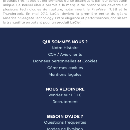
produits très fiables et performants qui se distinguent par leur conception
unique. Ce nouvel élan a permis à la marque de prendre les devants sur
plusieurs technologies de rupture, notamment le FireWire, l'USB et le
Thunderbolt. En mai 2012, LaCie devient la première entité du géant
américain Seagate Technology. Entre élégance et performances, choisissez
la tranquillité en optant pour un
produit LaCie
!
QUI SOMMES NOUS ?
Notre Histoire
CGV
/
Avis clients
Données personnelles
et
Cookies
Gérer mes cookies
Mentions légales
NOUS REJOINDRE
Vendez sur LDLC
Recrutement
BESOIN D'AIDE ?
Questions fréquentes
Modes de livraison