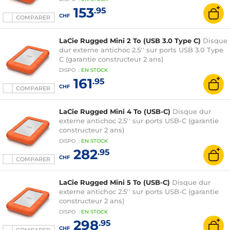
153
.95
CHF
COMPARER
LaCie Rugged Mini 2 To (USB 3.0 Type C)
Disque
dur externe antichoc 2.5'' sur ports USB 3.0 Type
C (garantie constructeur 2 ans)
DISPO
:
EN
STOCK
161
.95
CHF
COMPARER
LaCie Rugged Mini 4 To (USB-C)
Disque dur
externe antichoc 2.5'' sur ports USB-C (garantie
constructeur 2 ans)
DISPO
:
EN
STOCK
282
.95
CHF
COMPARER
LaCie Rugged Mini 5 To (USB-C)
Disque dur
externe antichoc 2.5'' sur ports USB-C (garantie
constructeur 2 ans)
DISPO
:
EN
STOCK
298
.95
CHF