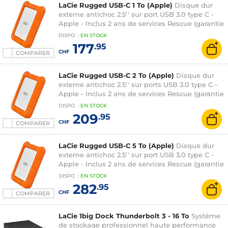
LaCie Rugged USB-C 1 To (Apple)
Disque dur
externe antichoc 2.5'' sur port USB 3.0 type C -
Apple - Inclus 2 ans de services Rescue (garantie
constructeur 2 ans)
DISPO
:
EN
STOCK
177
.95
CHF
COMPARER
LaCie Rugged USB-C 2 To (Apple)
Disque dur
externe antichoc 2.5'' sur ports USB 3.0 type C -
Apple - Inclus 2 ans de services Rescue (garantie
constructeur 2 ans)
DISPO
:
EN
STOCK
209
.95
CHF
COMPARER
LaCie Rugged USB-C 5 To (Apple)
Disque dur
externe antichoc 2.5'' sur port USB 3.0 type C -
Apple - Inclus 2 ans de services Rescue (garantie
constructeur 2 ans)
DISPO
:
EN
STOCK
282
.95
CHF
COMPARER
LaCie 1big Dock Thunderbolt 3 - 16 To
Système
de stockage professionnel haute performance