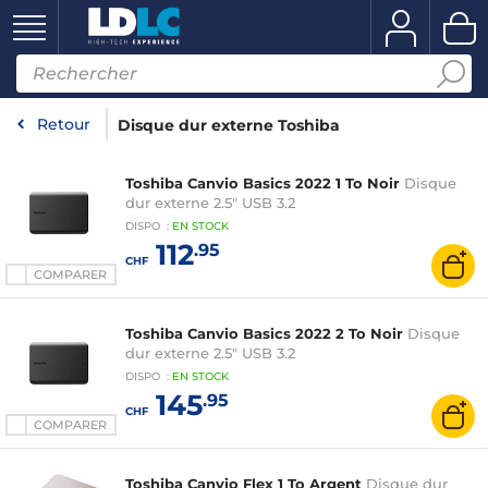
Retour
Disque dur externe Toshiba
Toshiba Canvio Basics 2022 1 To Noir
Disque
dur externe 2.5" USB 3.2
DISPO
:
EN
STOCK
112
.95
CHF
COMPARER
Toshiba Canvio Basics 2022 2 To Noir
Disque
dur externe 2.5" USB 3.2
DISPO
:
EN
STOCK
145
.95
CHF
COMPARER
Toshiba Canvio Flex 1 To Argent
Disque dur