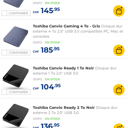
DISPO
:
EN
STOCK
145
.95
CHF
COMPARER
Toshiba Canvio Gaming 4 To - Gris
Disque dur
externe 4 To 2.5" USB 3.0 compatible PC, Mac et
consoles
DISPO
:
EN
STOCK
185
.95
CHF
COMPARER
Toshiba Canvio Ready 1 To Noir
Disque dur
externe 1 To 2.5" USB 3.0
DISPO
:
EN
STOCK
104
.95
CHF
COMPARER
Toshiba Canvio Ready 2 To Noir
Disque dur
externe 2 To 2.5" USB 3.0
DISPO
:
EN
STOCK
136
.95
CHF