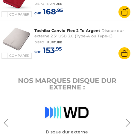
DISPO
:
RUPTURE
168
.95
CHF
COMPARER
Toshiba Canvio Flex 2 To Argent
Disque dur
externe 2.5" USB 3.0 (Type-A ou Type-C)
DISPO
:
RUPTURE
153
.95
CHF
COMPARER
NOS MARQUES DISQUE DUR
EXTERNE :
Disque dur externe