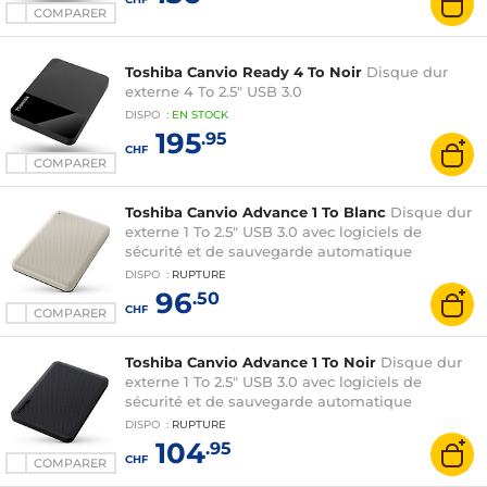
COMPARER
Toshiba Canvio Ready 4 To Noir
Disque dur
externe 4 To 2.5" USB 3.0
DISPO
:
EN
STOCK
195
.95
CHF
COMPARER
Toshiba Canvio Advance 1 To Blanc
Disque dur
externe 1 To 2.5" USB 3.0 avec logiciels de
sécurité et de sauvegarde automatique
DISPO
:
RUPTURE
96
.50
CHF
COMPARER
Toshiba Canvio Advance 1 To Noir
Disque dur
externe 1 To 2.5" USB 3.0 avec logiciels de
sécurité et de sauvegarde automatique
DISPO
:
RUPTURE
104
.95
CHF
COMPARER