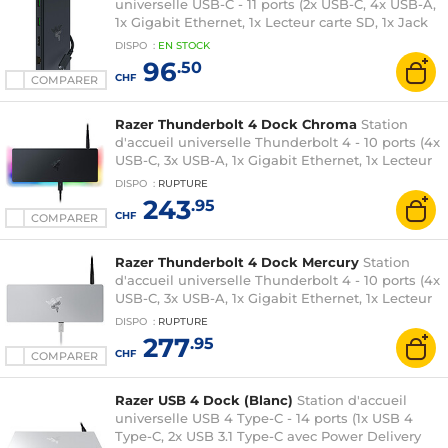
universelle USB-C - 11 ports (2x USB-C, 4x USB-A,
1x Gigabit Ethernet, 1x Lecteur carte SD, 1x Jack
3.5 mm, 1x HDMI)
DISPO
:
EN
STOCK
96
.50
CHF
COMPARER
Razer Thunderbolt 4 Dock Chroma
Station
d'accueil universelle Thunderbolt 4 - 10 ports (4x
USB-C, 3x USB-A, 1x Gigabit Ethernet, 1x Lecteur
carte SD, 1x Jack 3.5 mm) - rétroéclairage Razer
DISPO
:
RUPTURE
Chroma RGB
243
.95
CHF
COMPARER
Razer Thunderbolt 4 Dock Mercury
Station
d'accueil universelle Thunderbolt 4 - 10 ports (4x
USB-C, 3x USB-A, 1x Gigabit Ethernet, 1x Lecteur
carte SD, 1x Jack 3.5 mm)
DISPO
:
RUPTURE
277
.95
CHF
COMPARER
Razer USB 4 Dock (Blanc)
Station d'accueil
universelle USB 4 Type-C - 14 ports (1x USB 4
Type-C, 2x USB 3.1 Type-C avec Power Delivery