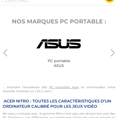
NOS MARQUES PC PORTABLE :
PC portable
ASUS
… attendre l’excellence des
PC portables Acer
et commandez votre
nouvelle machine sur LDLC.com !
ACER NITRO : TOUTES LES CARACTÉRISTIQUES D’UN
ORDINATEUR CALIBRÉ POUR LES JEUX VIDÉO
Ne vous y trompez pas : la gamme Nitro n’est pas une version low cost des
PC Predator ! Les différences qui expliquent l’écart de prix se situent au