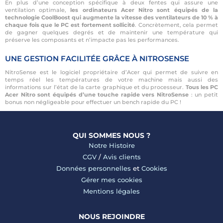
En plus d’une conception spécifique à deux fentes qui assure une
ventilation optimale,
les ordinateurs Acer Nitro sont équipés de la
technologie CoolBoost qui augmente la vitesse des ventilateurs de 10 % à
chaque fois que le PC est fortement sollicité
. Concrètement, cela permet
de gagner quelques degrés et de maintenir une température qui
préserve les composants et n’impacte pas les performances.
UNE GESTION FACILITÉE GRÂCE À NITROSENSE
NitroSense est le logiciel propriétaire d’Acer qui permet de suivre en
temps réel les températures de votre machine mais aussi des
informations sur l’état de la carte graphique et du processeur.
Tous les PC
Acer Nitro sont équipés d’une touche rapide vers NitroSense
: un petit
bonus non négligeable pour effectuer un bench rapide du PC !
QUI SOMMES NOUS ?
Notre Histoire
CGV
/
Avis clients
Données personnelles
et
Cookies
Gérer mes cookies
Mentions légales
NOUS REJOINDRE