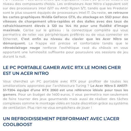
niveau des composants choisis. Les ordinateurs Acer Nitro s’appuient soit
sur des processeurs Intel i5/i7 ou AMD Ryzen 5/7, tandis que les Predator
sont le plus souvent équipés de processeurs Intel i7. Du reste,
on retrouve
les cartes graphiques Nvidia GeForce GTX, du stockage en SSD pour des
vitesses de chargement ultra-rapides et des dalles avec des taux de
rafraichissement élevés à 120 ou 144 Hz pour une fluidité d’image
maximale
. Cerise sur le gâteau : la connectique complète qui vous
permettra de relier vos périphériques préférés ou de vous connecter en
Ethernet.
C’est enfin au niveau du clavier que les Acer Nitro se
démarquent.
La frappe est précise et confortable tandis que le
rétroéclairage rouge
renforce l’esthétique racé du châssis en vous
apportant une luminosité suffisante pour poursuivre vos sessions de jeu
durant la nuit.
LE PC PORTABLE GAMER AVEC RTX LE MOINS CHER
EST UN ACER NITRO
Vous cherchez un PC portable avec RTX pour profiter de toutes les
améliorations apportées par l’architecture Turing ?
Le Acer Nitro 5 AN517-
51-7204 équipé d’une RTX 2060 est une référence idéale pour tous les
gamers
. Pour un budget de 1400 euros, il vous permettra non seulement
de faire tourner des jeux gourmands mais aussi de réaliser des tâches
complexes comme le montage vidéo en toute discrétion grâce au système
de ventilation. Plus rien ne vous empêchera de jouer !
UN REFROIDISSEMENT PERFORMANT AVEC L’ACER
COOLBOOST