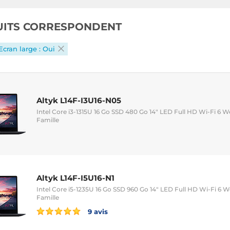
UITS CORRESPONDENT
Ecran large : Oui
Altyk L14F-I3U16-N05
Intel Core i3-1315U 16 Go SSD 480 Go 14" LED Full HD Wi-Fi 6
Famille
Altyk L14F-I5U16-N1
Intel Core i5-1235U 16 Go SSD 960 Go 14" LED Full HD Wi-Fi 6
Famille
9 avis