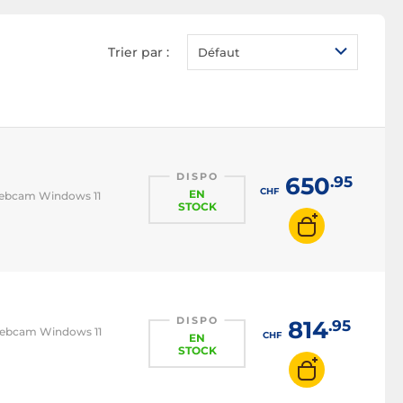
PC portable sans OS
PC portable SSD
Trier par :
Défaut
PC portable 13 pouces
PC portable 14 pouces
PC portable 15 à 16
pouces
PC portable 17 pouces
DISPO
650
.95
CHF
EN
 Webcam Windows 11
PC portable i3
STOCK
PC portable i5
PC portable i7
PC portable i9
Asus ROG
DISPO
814
.95
 Webcam Windows 11
CHF
EN
ASUSPRO
STOCK
Asus ZenBook
Asus Vivobook