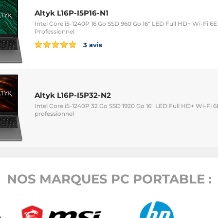
Altyk L16P-I5P16-N1
Intel Core i5-1240P 16 Go SSD 960 Go 16" LED Full HD+ Wi-Fi
Professionnel
3 avis
Altyk L16P-I5P32-N2
Intel Core i5-1240P 32 Go SSD 1920 Go 16" LED Full HD+ Wi-F
professionnel
NOS MARQUES PC PORTABLE :