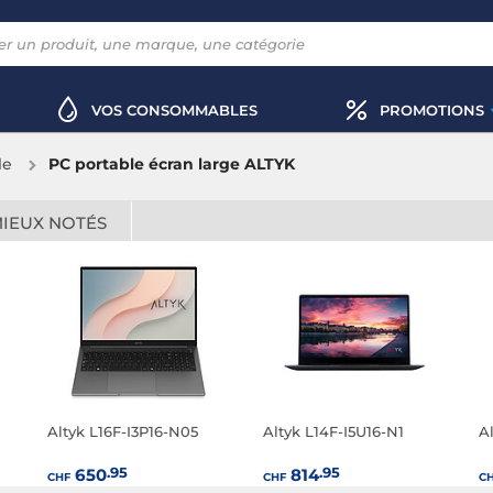
VOS CONSOMMABLES
PROMOTIONS
le
PC portable écran large ALTYK
MIEUX NOTÉS
Altyk L16F-I3P16-N05
Altyk L14F-I5U16-N1
A
.95
.95
650
814
CHF
CHF
C