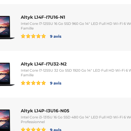
Altyk L14F-I7U16-N1
Intel Core i7-1255U 16 Go SSD 960 Go 14" LED Full HD Wi-Fi 6
Famille
9 avis
Altyk L14F-I7U32-N2
Intel Core i7-1255U 32 Go SSD 1920 Go 14" LED Full HD Wi-Fi 
Famille
9 avis
Altyk L14P-I3U16-N05
Intel Core i3-1315U 16 Go SSD 480 Go 14" LED Full HD Wi-Fi 6
Professionnel
9 avis