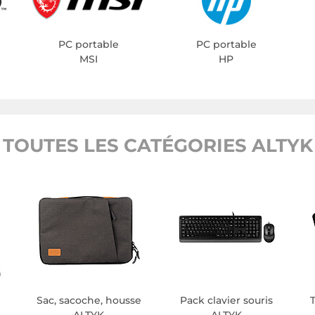
PC portable
PC portable
MSI
HP
TOUTES LES CATÉGORIES ALTYK
Sac, sacoche, housse
Pack clavier souris
T