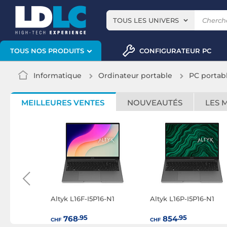
TOUS LES UNIVERS
CONFIGURATEUR PC
TOUS NOS PRODUITS
Informatique
Ordinateur portable
PC portab
MEILLEURES VENTES
NOUVEAUTÉS
LES 
32-N2
Altyk L16F-I5P16-N1
Altyk L16P-I5P16-N1
.95
.95
768
854
CHF
CHF