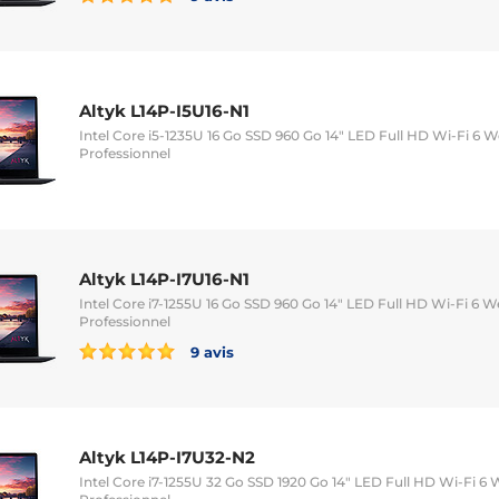
Altyk L14P-I5U16-N1
Intel Core i5-1235U 16 Go SSD 960 Go 14" LED Full HD Wi-Fi 6
Professionnel
Altyk L14P-I7U16-N1
Intel Core i7-1255U 16 Go SSD 960 Go 14" LED Full HD Wi-Fi 6
Professionnel
9 avis
Altyk L14P-I7U32-N2
Intel Core i7-1255U 32 Go SSD 1920 Go 14" LED Full HD Wi-Fi 