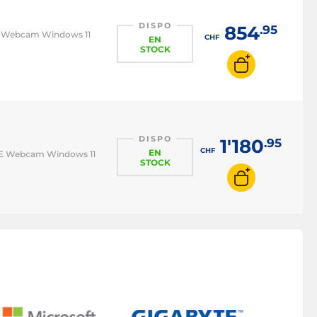
DISPO
854
.95
 6E Webcam Windows 11
CHF
EN
STOCK
DISPO
1'180
.95
CHF
EN
i 6E Webcam Windows 11
STOCK