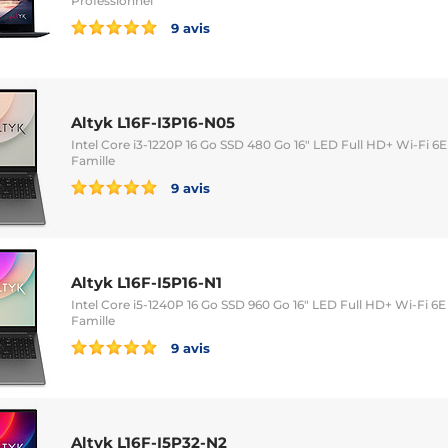
Professionnel
9 avis
Altyk L16F-I3P16-N05
Intel Core i3-1220P 16 Go SSD 480 Go 16" LED Full HD+ Wi-Fi
Famille
9 avis
Altyk L16F-I5P16-N1
Intel Core i5-1240P 16 Go SSD 960 Go 16" LED Full HD+ Wi-Fi
Famille
9 avis
Altyk L16F-I5P32-N2