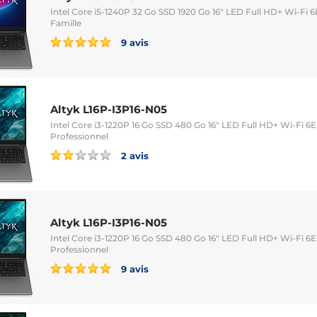
Intel Core i5-1240P 32 Go SSD 1920 Go 16" LED Full HD+ Wi-F
Famille
9 avis
Altyk L16P-I3P16-N05
Intel Core i3-1220P 16 Go SSD 480 Go 16" LED Full HD+ Wi-Fi
Professionnel
2 avis
Altyk L16P-I3P16-N05
Intel Core i3-1220P 16 Go SSD 480 Go 16" LED Full HD+ Wi-Fi
Professionnel
9 avis