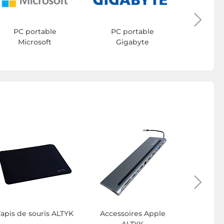
PC 
PC portable
PC portable
Microsoft
Gigabyte
Chargeur
A
apis de souris ALTYK
Accessoires Apple