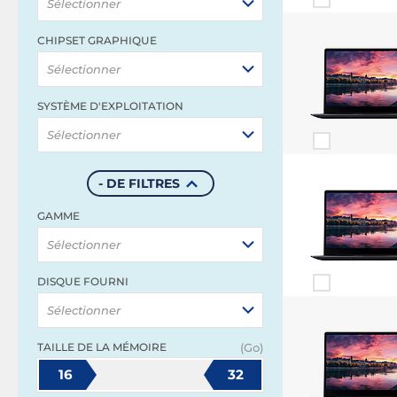
Sélectionner
CHIPSET GRAPHIQUE
Sélectionner
SYSTÈME D'EXPLOITATION
Sélectionner
- DE FILTRES
GAMME
Sélectionner
DISQUE FOURNI
Sélectionner
TAILLE DE LA MÉMOIRE
(Go)
16
32