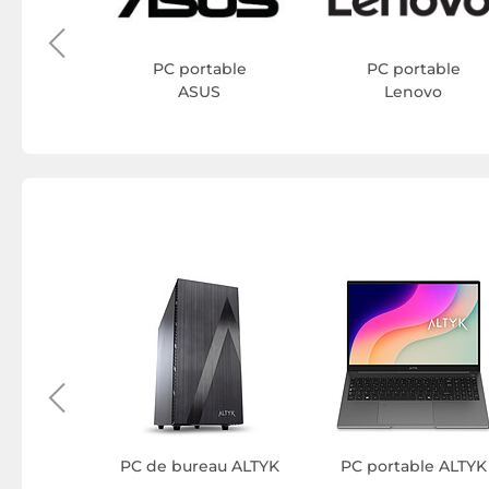
able
iew
PC portable
PC portable
ASUS
Lenovo
 ALTYK
PC de bureau ALTYK
PC portable ALTYK