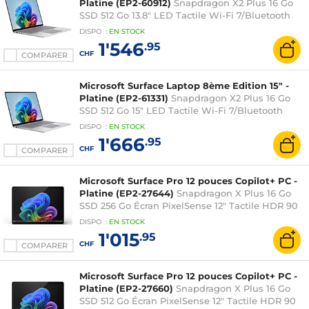
Platine (EP2-60912)
Snapdragon X2 Plus 16 Go
SSD 512 Go 13.8" LED Tactile Wi-Fi 7/Bluetooth
Webcam Windows 11 Famille
DISPO
:
EN
STOCK
1'546
.95
CHF
COMPARER
Microsoft Surface Laptop 8ème Edition 15" -
Platine (EP2-61331)
Snapdragon X2 Plus 16 Go
SSD 512 Go 15" LED Tactile Wi-Fi 7/Bluetooth
Webcam Windows 11 Famille
DISPO
:
EN
STOCK
1'666
.95
CHF
COMPARER
Microsoft Surface Pro 12 pouces Copilot+ PC -
Platine (EP2-27644)
Snapdragon X Plus 16 Go
SSD 256 Go Écran PixelSense 12" Tactile HDR 90
Hz Wi-Fi 7/Bluetooth Webcam Windows 11
DISPO
:
EN
STOCK
Famille
1'015
.95
CHF
COMPARER
Microsoft Surface Pro 12 pouces Copilot+ PC -
Platine (EP2-27660)
Snapdragon X Plus 16 Go
SSD 512 Go Écran PixelSense 12" Tactile HDR 90