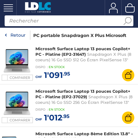
Retour
PC portable Snapdragon X Plus Microsoft
Microsoft Surface Laptop 13 pouces Copilot+
PC - Platine (EP2-31647)
Snapdragon X Plus (8
coeurs) 16 Go SSD 512 Go Écran PixelSense 13"
Tactile Wi-Fi 7/Bluetooth Webcam Windows 11
DISPO
:
EN
STOCK
Famille
1'091
.95
CHF
COMPARER
Microsoft Surface Laptop 13 pouces Copilot+
PC - Platine (EP2-37029)
Snapdragon X Plus (8
coeurs) 16 Go SSD 256 Go Écran PixelSense 13"
Tactile Wi-Fi 7/Bluetooth Webcam Windows 11
DISPO
:
EN
STOCK
Famille
1'012
.95
CHF
COMPARER
Microsoft Surface Laptop 8ème Edition 13.8" -