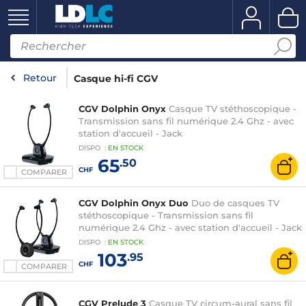
Retour
Casque hi-fi CGV
CGV Dolphin Onyx
Casque TV stéthoscopique -
Transmission sans fil numérique 2.4 Ghz - avec
station d'accueil - Jack
DISPO
:
EN
STOCK
65
.50
CHF
COMPARER
CGV Dolphin Onyx Duo
Duo de casques TV
stéthoscopique - Transmission sans fil
numérique 2.4 Ghz - avec station d'accueil - Jack
DISPO
:
EN
STOCK
103
.95
CHF
COMPARER
CGV Prelude 3
Casque TV circum-aural sans fil