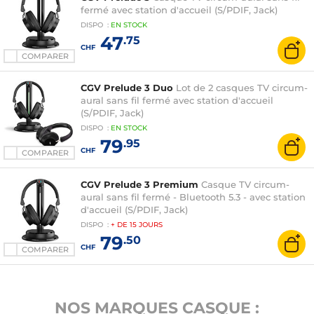
fermé avec station d'accueil (S/PDIF, Jack)
DISPO
:
EN
STOCK
47
.75
CHF
COMPARER
CGV Prelude 3 Duo
Lot de 2 casques TV circum-
aural sans fil fermé avec station d'accueil
(S/PDIF, Jack)
DISPO
:
EN
STOCK
79
.95
CHF
COMPARER
CGV Prelude 3 Premium
Casque TV circum-
aural sans fil fermé - Bluetooth 5.3 - avec station
d'accueil (S/PDIF, Jack)
DISPO
:
+ DE
15 JOURS
79
.50
CHF
COMPARER
NOS MARQUES CASQUE :