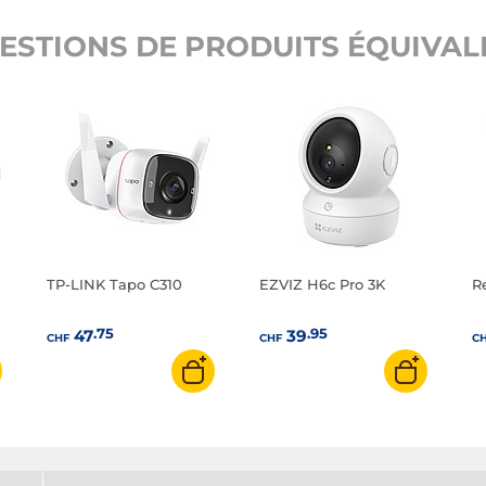
ESTIONS DE PRODUITS ÉQUIVALE
TP-LINK Tapo C310
EZVIZ H6c Pro 3K
R
.75
.95
47
39
CHF
CHF
C