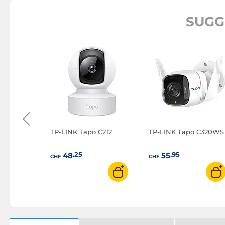
SUGG
 Series
ar Panel
TP-LINK Tapo C212
TP-LINK Tapo C320WS
.25
.95
48
55
CHF
CHF