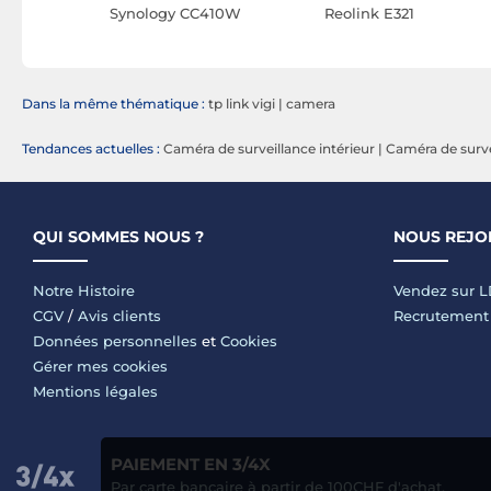
 C200
Synology CC410W
Reolink E321
Dans la même thématique :
tp link vigi
|
camera
Tendances actuelles :
Caméra de surveillance intérieur
|
Caméra de surve
QUI SOMMES NOUS ?
NOUS REJO
Notre Histoire
Vendez sur 
CGV
/
Avis clients
Recrutement
Données personnelles
et
Cookies
Gérer mes cookies
Mentions légales
PAIEMENT EN 3/4X
Par carte bancaire à partir de 100CHF d'achat.