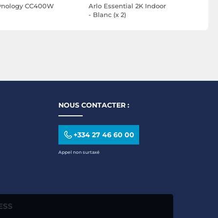
ynology CC400W
Arlo Essential 2K Indoor
TP-LINK T
- Blanc (x 2)
NOUS CONTACTER :
+334 27 46 60 00
Appel non surtaxé
ESS