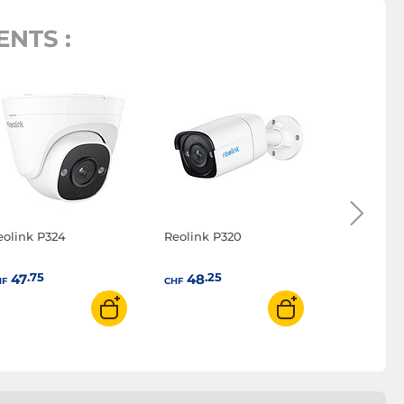
NTS :
Xiaomi Ou
AW300
.50
56
CHF
eolink P324
Reolink P320
.75
.25
47
48
HF
CHF