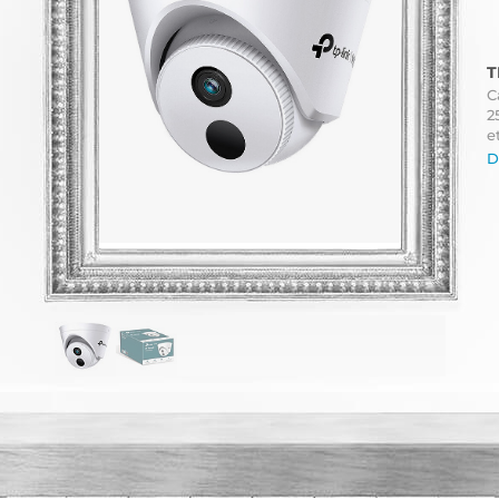
T
C
2
e
D