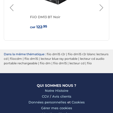
FiiO DM13 BT Noir
Fii
.95
122
CHF
CHF
Dans la même thématique :
fiio dm15 r2r
|
fiio dm15 r2r blanc lecteurs
cd
|
fiiocdm
|
flio dm15
|
lecteur blue ray portable
|
lecteur cd audio
portable rechargeable
|
fiio dm
|
fiio dm15
|
lecteur cd
|
fiio
QUI SOMMES NOUS ?
Notre Histoire
CGV
/
Avis clients
Données personnelles
et
Cookies
Gérer mes cookies