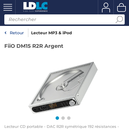
Retour
Lecteur MP3 & iPod
FiiO DM15 R2R Argent
Lecteur CD portable - DAC R2R symétrique 192 résistances -