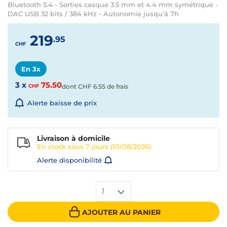
Bluetooth 5.4 - Sorties casque 3.5 mm et 4.4 mm symétrique -
DAC USB 32 bits / 384 kHz - Autonomie jusqu'à 7h
219
.95
CHF
En 3x
3 x
75.50
CHF
dont
CHF
6.55 de frais
Alerte baisse de prix
Livraison à domicile
En stock sous
7 jours
(10/08/2026)
Alerte disponibilité
1
AJOUTER AU PANIER