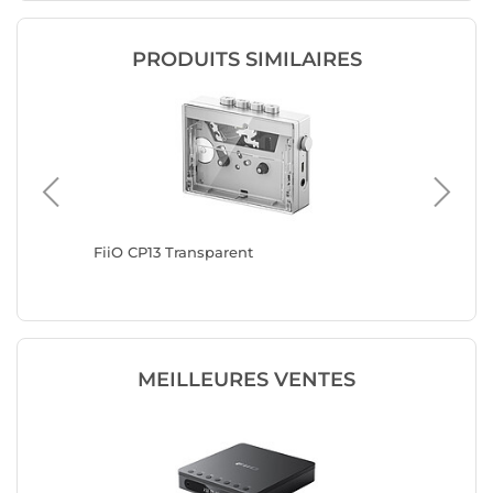
PRODUITS SIMILAIRES
FiiO CP13 Transparent
FiiO DM
MEILLEURES VENTES