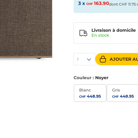
3 x
163.90
CHF
dont
CHF
11.75 
Livraison à domicile
En
stock
AJOUTER AU
1
Couleur :
Noyer
Blanc
Gris
448.95
448.95
CHF
CHF