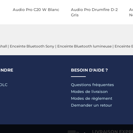
Audio Pro C20 W Blanc
Audio Pro Drumfire D-2
A
Gris
N
hall
|
Enceinte Bluetooth Sony
|
Enceinte Bluetooth lumineuse
|
Enceinte 
INDRE
BESOIN D'AIDE ?
LDLC
Questions fréquentes
Modes de livraison
Modes de règlement
Demander un retour
LIVRAISON EXPR