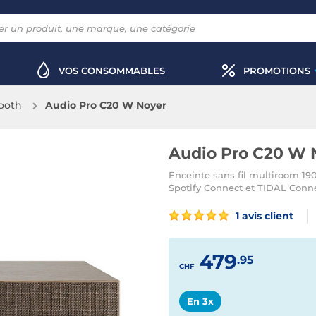
VOS CONSOMMABLES
PROMOTIONS
ooth
Audio Pro C20 W Noyer
Audio Pro C20 W 
Enceinte sans fil multiroom 190
Spotify Connect et TIDAL Conn
1 avis client
479
.95
CHF
En 3x