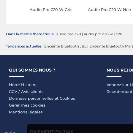
MKII W
Audio Pro C20 W Gris
Audio Pro C20 W Noir
Dans la même thématique :
audio pro c20
|
audio pro c20 w
|
c20
Tendances actuelles :
Enceinte Bluetooth JBL
|
Enceinte Bluetooth Mars
QUI SOMMES NOUS ?
NOUS REJO
Notre Histoire
Vendez sur 
CGV
/
Avis clients
Recrutement
Données personnelles
et
Cookies
Gérer mes cookies
Mentions légales
PAIEMENT EN 3/4X