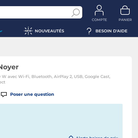
COMPTE
PANIER
NOUVEAUTÉS
BESOIN D'AIDE
Noyer
 W avec Wi-Fi, Bluetooth, AirPlay 2, USB, Google Cast,
ect
Poser une question