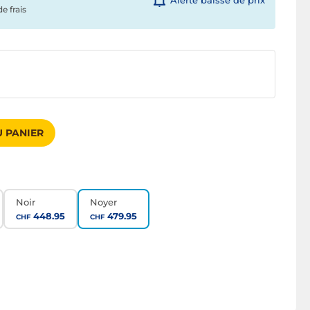
Alerte baisse de prix
de frais
 PANIER
Noir
Noyer
448.95
479.95
CHF
CHF