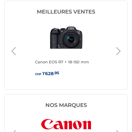
MEILLEURES VENTES
Canon EOS R7 + 18-150 mm
Ca
.95
1'628
CHF
CHF
NOS MARQUES