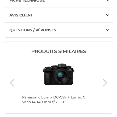
FICHE TECHNIQUE
AVIS CLIENT
QUESTIONS / RÉPONSES
PRODUITS SIMILAIRES
Panasonic Lumix DC-G97 + Lumix G
Panason
Vario 14-140 mm f/3.5-5.6
Vario 12