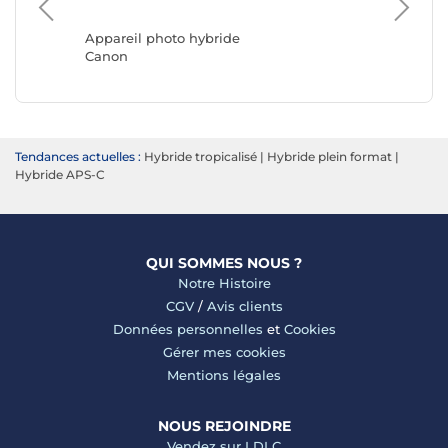
Apparei
Sony
Appareil photo hybride
Canon
Tendances actuelles :
Hybride tropicalisé
|
Hybride plein format
|
Hybride APS-C
QUI SOMMES NOUS ?
Notre Histoire
CGV
/
Avis clients
Données personnelles
et
Cookies
Gérer mes cookies
Mentions légales
NOUS REJOINDRE
Vendez sur LDLC