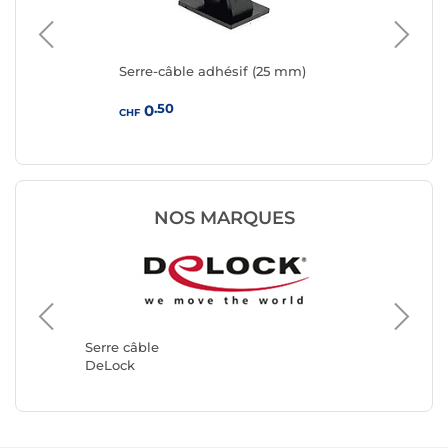
Serre-câble adhésif (25 mm)
DeL
mm
.50
0
CHF
CHF
NOS MARQUES
Serre câ
Goobay
Serre câble
DeLock