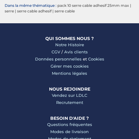
Dans la même thématique :
pack 10 serre cable adhesif 25mm max
|
serre
|
serre cable adhesif
|
serre cable
QUI SOMMES NOUS ?
Notre Histoire
CGV
/
Avis clients
Données personnelles
et
Cookies
Gérer mes cookies
Mentions légales
NOUS REJOINDRE
Vendez sur LDLC
Recrutement
BESOIN D'AIDE ?
Questions fréquentes
Modes de livraison
Modes de règlement