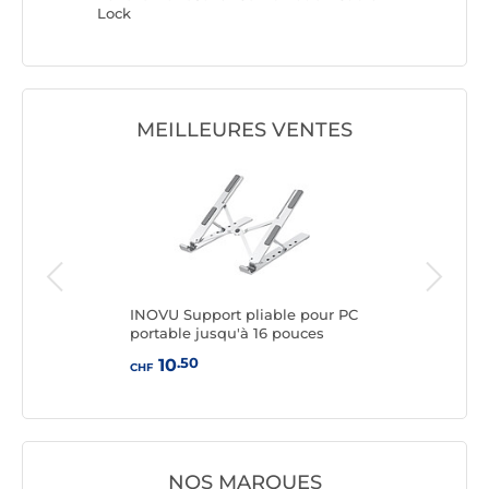
Lock
MEILLEURES VENTES
oard
INOVU Support pliable pour PC
Yub
portable jusqu'à 16 pouces
.50
10
CHF
CHF
NOS MARQUES