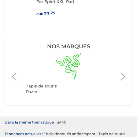
Fox Spirit XXL-Pad
Fox
.25
23
CHF
CHF
NOS MARQUES
Tapis de
SteelSer
Tapis de souris
Razer
Dans la même thématique :
g440
Tendances actuelles :
Tapis de souris antidérapant
|
Tapis de souris