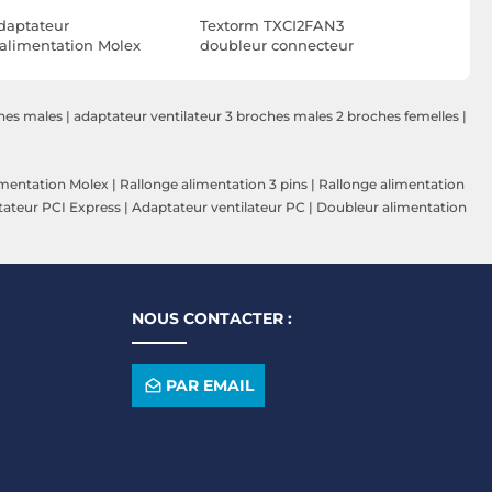
daptateur
Textorm TXCI2FAN3
Câble d'a
'alimentation Molex
doubleur connecteur
Y pour ven
ur 4 ventilateurs 3
ventilateur 3 broches
de 30 cm
roches
ches males
|
adaptateur ventilateur 3 broches males 2 broches femelles
|
imentation Molex
|
Rallonge alimentation 3 pins
|
Rallonge alimentation
ateur PCI Express
|
Adaptateur ventilateur PC
|
Doubleur alimentation
NOUS CONTACTER :
PAR EMAIL