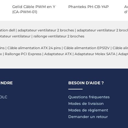
Gelid Câble PWM en Y
Phanteks PH-CB-Y4P
A
(CA-PWM-01)
d
po
b
tion dell
|
adaptateur ventilateur 2 broches
|
adaptateur ventilateur 2 bro
tateur ventilateur
|
rallonge ventilateur 2 broches
ins
|
Câble alimentation ATX 24 pins
|
Câble alimentation EPS12V
|
Câble al
ex
|
Rallonge PCI Express
|
Adaptateur ATX
|
Adaptateur Molex SATA
|
Adapt
INDRE
BESOIN D'AIDE ?
LDLC
Questions fréquentes
Modes de livraison
Modes de règlement
Demander un retour