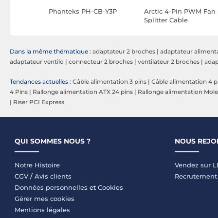
alProtect
Phanteks PH-CB-Y3P
Arctic 4-Pin PWM Fan
 12V-2x6 -
Splitter Cable
Dans la même thématique :
adaptateur 2 broches
|
adaptateur alimenta
adaptateur ventilo
|
connecteur 2 broches
|
ventilateur 2 broches
|
adap
Tendances actuelles :
Câble alimentation 3 pins
|
Câble alimentation 4 p
4 Pins
|
Rallonge alimentation ATX 24 pins
|
Rallonge alimentation Mol
|
Riser PCI Express
QUI SOMMES NOUS ?
NOUS REJO
Notre Histoire
Vendez sur 
CGV
/
Avis clients
Recrutement
Données personnelles
et
Cookies
Gérer mes cookies
Mentions légales