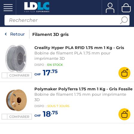
Retour
Filament 3D gris
Creality Hyper PLA RFID 1.75 mm 1 Kg - Gris
Bobine de filament PLA 1.75 mm pour
imprimante 3D
DISPO
:
EN
STOCK
17
.75
CHF
COMPARER
Polymaker PolyTerra 1.75 mm 1 Kg - Gris Fossile
Bobine de filament 1.75 mm pour imprimante
3D
DISPO
:
SOUS
7 JOURS
18
.75
CHF
COMPARER