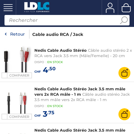
Retour
Cable audio RCA / Jack
Nedis Cable Audio Stéréo
Câble audio stéréo 2 x
RCA vers Jack 3.5 mm (Mâle/Femelle) - 20 cm
DISPO
:
EN
STOCK
4
.50
CHF
COMPARER
Nedis Cable Audio Stéréo Jack 3.5 mm mâle
vers 2x RCA mâle - 1 m
Câble audio stéréo Jack
3.5 mm mâle vers 2x RCA mâle - 1 m
DISPO
:
EN
STOCK
3
.75
CHF
COMPARER
Nedis Cable Audio Stéréo Jack 3.5 mm mâle