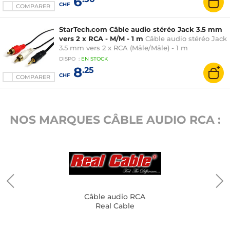
6
CHF
COMPARER
StarTech.com Câble audio stéréo Jack 3.5 mm
vers 2 x RCA - M/M - 1 m
Câble audio stéréo Jack
3.5 mm vers 2 x RCA (Mâle/Mâle) - 1 m
DISPO
:
EN
STOCK
8
.25
CHF
COMPARER
NOS MARQUES CÂBLE AUDIO RCA :
Câble audio RCA
Real Cable