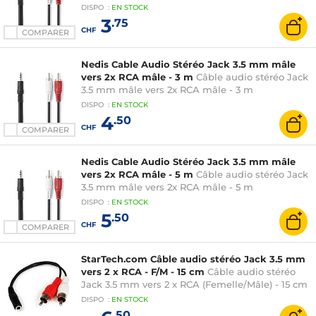
DISPO
:
EN
STOCK
3
.75
CHF
COMPARER
Nedis Cable Audio Stéréo Jack 3.5 mm mâle
vers 2x RCA mâle - 3 m
Câble audio stéréo Jack
3.5 mm mâle vers 2x RCA mâle - 3 m
DISPO
:
EN
STOCK
4
.50
CHF
COMPARER
Nedis Cable Audio Stéréo Jack 3.5 mm mâle
vers 2x RCA mâle - 5 m
Câble audio stéréo Jack
3.5 mm mâle vers 2x RCA mâle - 5 m
DISPO
:
EN
STOCK
5
.50
CHF
COMPARER
StarTech.com Câble audio stéréo Jack 3.5 mm
vers 2 x RCA - F/M - 15 cm
Câble audio stéréo
Jack 3.5 mm vers 2 x RCA (Femelle/Mâle) - 15 cm
DISPO
:
EN
STOCK
.50