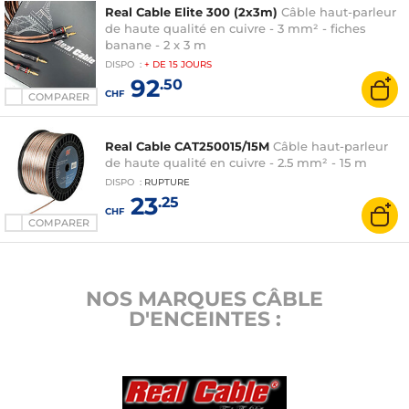
Real Cable Elite 300 (2x3m)
Câble haut-parleur
de haute qualité en cuivre - 3 mm² - fiches
banane - 2 x 3 m
DISPO
:
+ DE
15 JOURS
92
.50
CHF
COMPARER
Real Cable CAT250015/15M
Câble haut-parleur
de haute qualité en cuivre - 2.5 mm² - 15 m
DISPO
:
RUPTURE
23
.25
CHF
COMPARER
NOS MARQUES CÂBLE
D'ENCEINTES :