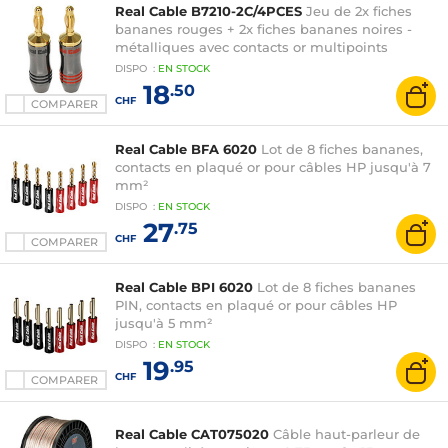
Real Cable B7210-2C/4PCES
Jeu de 2x fiches
bananes rouges + 2x fiches bananes noires -
métalliques avec contacts or multipoints
DISPO
:
EN
STOCK
18
.50
CHF
COMPARER
Real Cable BFA 6020
Lot de 8 fiches bananes,
contacts en plaqué or pour câbles HP jusqu'à 7
mm²
DISPO
:
EN
STOCK
27
.75
CHF
COMPARER
Real Cable BPI 6020
Lot de 8 fiches bananes
PIN, contacts en plaqué or pour câbles HP
jusqu'à 5 mm²
DISPO
:
EN
STOCK
19
.95
CHF
COMPARER
Real Cable CAT075020
Câble haut-parleur de