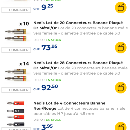
9
.25
CHF
COMPARER
Nedis Lot de 20 Connecteurs Banane Plaqué
Or Métal/Or
Lot de 20 connecteurs banane mâle
vers femelle - diamètre d'entrée de câble 3.0
mm pour installation 5.1
DISPO
:
EN
STOCK
73
.95
CHF
COMPARER
Nedis Lot de 28 Connecteurs Banane Plaqué
Or Métal/Or
Lot de 28 connecteurs banane mâle
vers femelle - diamètre d'entrée de câble 3.0
mm pour installation 7.1
DISPO
:
EN
STOCK
92
.50
CHF
COMPARER
Nedis Lot de 4 Connecteurs Banane
Noir/Rouge
Lot de 4 connecteurs banane mâle
pour câbles HP jusqu'à 4.5 mm
DISPO
:
EN
STOCK
3
.95
CHF