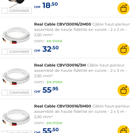
18
.50
CHF
COMPARER
Real Cable CBV130016/2M00
Câble haut-parleur
assemblé de haute fidélité en cuivre - 2 x 2 m -
2,50 mm²
DISPO
:
EN
STOCK
32
.50
CHF
COMPARER
Real Cable CBV130016/3M
Câble haut-parleur
assemblé de haute fidélité en cuivre - 2 x 3 m -
2,50 mm²
DISPO
:
EN
STOCK
55
.95
CHF
COMPARER
Real Cable CBV130016/5M00
Câble haut-parleur
assemblé de haute fidélité en cuivre - 2 x 5 m -
2,50 mm²
DISPO
:
EN
STOCK
55
.50
CHF