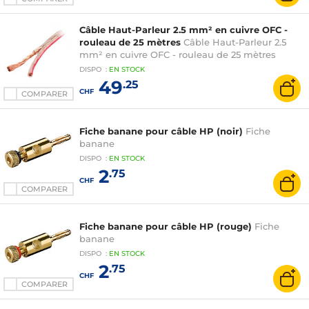
Câble Haut-Parleur 2.5 mm² en cuivre OFC -
rouleau de 25 mètres
Câble Haut-Parleur 2.5
mm² en cuivre OFC - rouleau de 25 mètres
DISPO
:
EN
STOCK
49
.25
CHF
COMPARER
Fiche banane pour câble HP (noir)
Fiche
banane
DISPO
:
EN
STOCK
2
.75
CHF
COMPARER
Fiche banane pour câble HP (rouge)
Fiche
banane
DISPO
:
EN
STOCK
2
.75
CHF
COMPARER