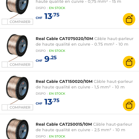
haute qualité en cuivre - 0,75 mm² - 15 m
DISPO
:
EN
STOCK
13
.75
CHF
COMPARER
Real Cable CAT075020/10M
Câble haut-parleur
de haute qualité en cuivre - 0.75 mm² - 10 m
DISPO
:
EN
STOCK
9
.25
CHF
COMPARER
Real Cable CAT150020/10M
Câble haut-parleur
de haute qualité en cuivre - 1,5 mm² - 10 m
DISPO
:
EN
STOCK
13
.75
CHF
COMPARER
Real Cable CAT250015/10M
Câble haut-parleur
de haute qualité en cuivre - 2.5 mm² - 10 m
DISPO
:
EN
STOCK