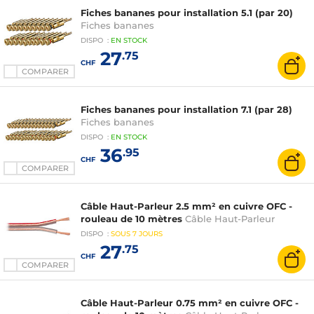
Fiches bananes pour installation 5.1 (par 20)
Fiches bananes
DISPO
:
EN
STOCK
27
.75
CHF
COMPARER
Fiches bananes pour installation 7.1 (par 28)
Fiches bananes
DISPO
:
EN
STOCK
36
.95
CHF
COMPARER
Câble Haut-Parleur 2.5 mm² en cuivre OFC -
rouleau de 10 mètres
Câble Haut-Parleur
DISPO
:
SOUS
7 JOURS
27
.75
CHF
COMPARER
Câble Haut-Parleur 0.75 mm² en cuivre OFC -