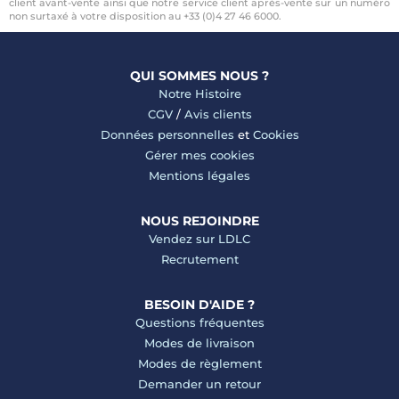
client avant-vente ainsi que notre service client après-vente sur un numéro
non surtaxé à votre disposition au +33 (0)4 27 46 6000.
QUI SOMMES NOUS ?
Notre Histoire
CGV
/
Avis clients
Données personnelles
et
Cookies
Gérer mes cookies
Mentions légales
NOUS REJOINDRE
Vendez sur LDLC
Recrutement
BESOIN D'AIDE ?
Questions fréquentes
Modes de livraison
Modes de règlement
Demander un retour