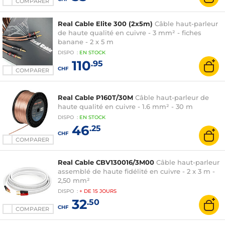
COMPARER
Real Cable Elite 300 (2x5m)
Câble haut-parleur
de haute qualité en cuivre - 3 mm² - fiches
banane - 2 x 5 m
DISPO
:
EN
STOCK
110
.95
CHF
COMPARER
Real Cable P160T/30M
Câble haut-parleur de
haute qualité en cuivre - 1.6 mm² - 30 m
DISPO
:
EN
STOCK
46
.25
CHF
COMPARER
Real Cable CBV130016/3M00
Câble haut-parleur
assemblé de haute fidélité en cuivre - 2 x 3 m -
2,50 mm²
DISPO
:
+ DE
15 JOURS
32
.50
CHF
COMPARER