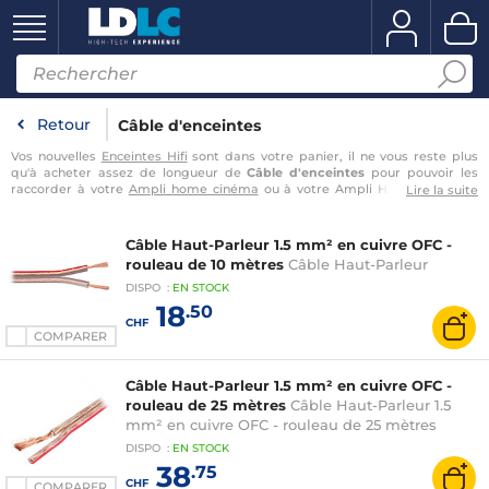
Retour
Câble d'enceintes
Vos nouvelles
Enceintes Hifi
sont dans votre panier, il ne vous reste plus
qu'à acheter assez de longueur de
Câble d'enceintes
pour pouvoir les
raccorder à votre
Ampli home cinéma
ou à votre Ampli Hifi ? Vous êtes
Lire la suite
exactement dans la bonne catégorie ! Ici vous allez pouvoir acheter des
cables haut-parleur de qualité au mètre ainsi que des fiches banane
parfaites pour faciliter le branchement de votre matériel. Vous allez pour
Câble Haut-Parleur 1.5 mm² en cuivre OFC -
projet de sonoriser une de vos pièces et vous avez besoin d'un gros
rouleau de 10 mètres
Câble Haut-Parleur
rouleau de câble en cuivre OFC de bonne facture afin de mener à bien
cette
…
DISPO
:
EN
STOCK
18
.50
CHF
COMPARER
Câble Haut-Parleur 1.5 mm² en cuivre OFC -
rouleau de 25 mètres
Câble Haut-Parleur 1.5
mm² en cuivre OFC - rouleau de 25 mètres
DISPO
:
EN
STOCK
38
.75
CHF
COMPARER