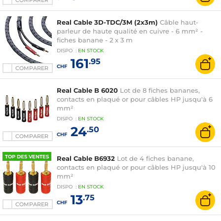
COMPARER
Real Cable 3D-TDC/3M (2x3m)
Câble haut-
parleur de haute qualité en cuivre - 6 mm² -
fiches banane - 2 x 3 m
DISPO
:
EN
STOCK
161
.95
CHF
COMPARER
Real Cable B 6020
Lot de 8 fiches bananes,
contacts en plaqué or pour câbles HP jusqu'à 6
mm²
DISPO
:
EN
STOCK
24
.50
CHF
COMPARER
TOP DES VENTES
Real Cable B6932
Lot de 4 fiches banane,
contacts en plaqué or pour câbles HP jusqu'à 10
mm²
DISPO
:
EN
STOCK
13
.75
CHF
COMPARER