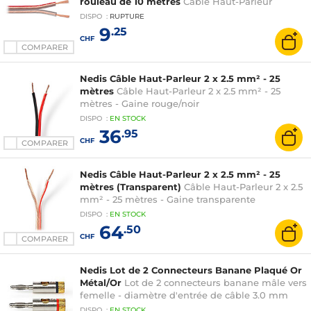
rouleau de 10 mètres
Câble Haut-Parleur
DISPO
:
RUPTURE
9
.25
CHF
COMPARER
Nedis Câble Haut-Parleur 2 x 2.5 mm² - 25
mètres
Câble Haut-Parleur 2 x 2.5 mm² - 25
mètres - Gaine rouge/noir
DISPO
:
EN
STOCK
36
.95
CHF
COMPARER
Nedis Câble Haut-Parleur 2 x 2.5 mm² - 25
mètres (Transparent)
Câble Haut-Parleur 2 x 2.5
mm² - 25 mètres - Gaine transparente
DISPO
:
EN
STOCK
64
.50
CHF
COMPARER
Nedis Lot de 2 Connecteurs Banane Plaqué Or
Métal/Or
Lot de 2 connecteurs banane mâle vers
femelle - diamètre d'entrée de câble 3.0 mm
DISPO
:
EN
STOCK