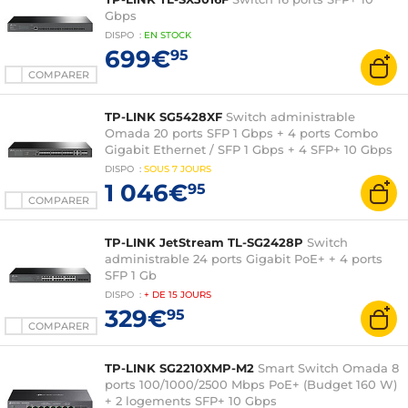
Gbps
DISPO
:
EN
STOCK
699€
95
COMPARER
TP-LINK SG5428XF
Switch administrable
Omada 20 ports SFP 1 Gbps + 4 ports Combo
Gigabit Ethernet / SFP 1 Gbps + 4 SFP+ 10 Gbps
DISPO
:
SOUS
7 JOURS
1 046€
95
COMPARER
TP-LINK JetStream TL-SG2428P
Switch
administrable 24 ports Gigabit PoE+ + 4 ports
SFP 1 Gb
DISPO
:
+ DE
15 JOURS
329€
95
COMPARER
TP-LINK SG2210XMP-M2
Smart Switch Omada 8
ports 100/1000/2500 Mbps PoE+ (Budget 160 W)
+ 2 logements SFP+ 10 Gbps