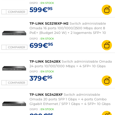
DISPO
:
EN
STOCK
599€
95
COMPARER
TP-LINK SG3218XP-M2
Switch administrable
Omada 16 ports 100/1000/2500 Mbps dont 8
PoE+ (Budget 240 W) + 2 logements SFP+ 10
Gbps
DISPO
:
EN
STOCK
699€
95
COMPARER
TP-LINK SG3428X
Switch administrable Omada
24 ports 10/100/1000 Mbps + 4 SFP+ 10 Gbps
DISPO
:
EN
STOCK
379€
95
COMPARER
TP-LINK SG3428XF
Switch administrable
Omada 20 ports SFP 1 Gbps + 4 ports Combo
Gigabit Ethernet / SFP 1 Gbps + 4 SFP+ 10 Gbps
DISPO
:
EN
STOCK
95