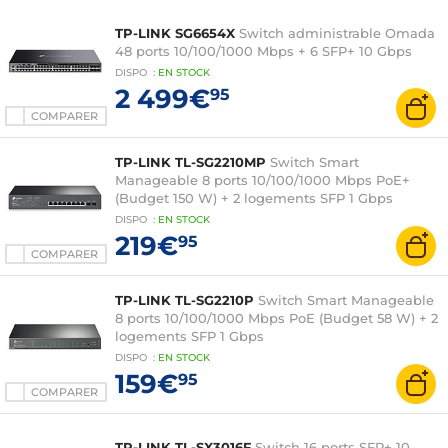
TP-LINK SG6654X
Switch administrable Omada
48 ports 10/100/1000 Mbps + 6 SFP+ 10 Gbps
DISPO
:
EN
STOCK
2 499€
95
COMPARER
TP-LINK TL-SG2210MP
Switch Smart
Manageable 8 ports 10/100/1000 Mbps PoE+
(Budget 150 W) + 2 logements SFP 1 Gbps
DISPO
:
EN
STOCK
219€
95
COMPARER
TP-LINK TL-SG2210P
Switch Smart Manageable
8 ports 10/100/1000 Mbps PoE (Budget 58 W) + 2
logements SFP 1 Gbps
DISPO
:
EN
STOCK
159€
95
COMPARER
TP-LINK TL-SX3016F
Switch 16 ports SFP+ 10