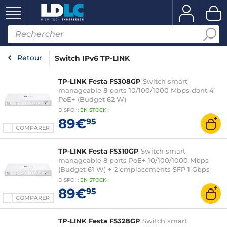
Retour
Switch IPv6 TP-LINK
TP-LINK Festa FS308GP
Switch smart
manageable 8 ports 10/100/1000 Mbps dont 4
PoE+ (Budget 62 W)
DISPO
:
EN
STOCK
89€
95
COMPARER
TP-LINK Festa FS310GP
Switch smart
manageable 8 ports PoE+ 10/100/1000 Mbps
(Budget 61 W) + 2 emplacements SFP 1 Gbps
DISPO
:
EN
STOCK
89€
95
COMPARER
TP-LINK Festa FS328GP
Switch smart