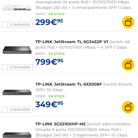
manageable 24 ports PoE+ 10/100/1000 Mbps
(Budget 250 W) + 4 emplacements SFP 1 Gbps
DISPO
:
EN
STOCK
299€
95
COMPARER
TP-LINK JetStream TL-SG3452P V1
Switch 48
ports PoE+ 10/100/1000 Mbps + 4 SFP 1 Gbps
DISPO
:
EN
STOCK
799€
95
COMPARER
TP-LINK JetStream TL-SX3008F
Switch 8 ports
SFP+ 10 Gbps
DISPO
:
EN
STOCK
349€
95
COMPARER
TP-LINK SG3210XHP-M2
Switch administrable
Omada 8 ports 100/1000/2500 Mbps PoE+
(Budget 240 W) + 2 logements SFP+ 10 Gbps