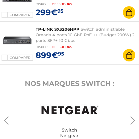
DISPO
:
+ DE
15 JOURS
299€
95
COMPARER
TP-LINK SX3206HPP
Switch administrable
Omada 4 ports 10 GbE PoE ++ (Budget 200W) 2
ports SFP+ 10 Gbps
DISPO
:
+ DE
15 JOURS
899€
95
COMPARER
NOS MARQUES SWITCH :
Switch
Netgear