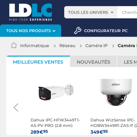
TOUS LES UNIVERS
CONFIGURATEUR PC
TOUS NOS PRODUITS
Informatique
Réseau
Caméra IP
Caméra 
MEILLEURES VENTES
NOUVEAUTÉS
LES 
se IPC-
Dahua IPC-HFW3449T1-
Dahua WizSense IPC-
S-PV-PRO
AS-PV-PRO (2.8 mm)
HDBW3449R1-ZAS-P (2
- 13.5mm)
95
95
289€
349€