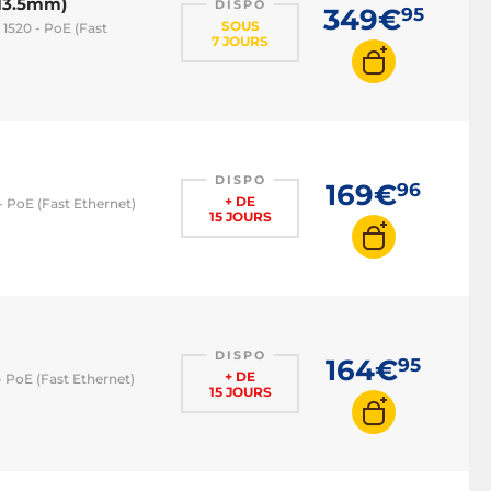
13.5mm)
DISPO
349€
95
SOUS
 1520 - PoE (Fast
7 JOURS
DISPO
169€
96
+ DE
 - PoE (Fast Ethernet)
15 JOURS
DISPO
164€
95
+ DE
- PoE (Fast Ethernet)
15 JOURS