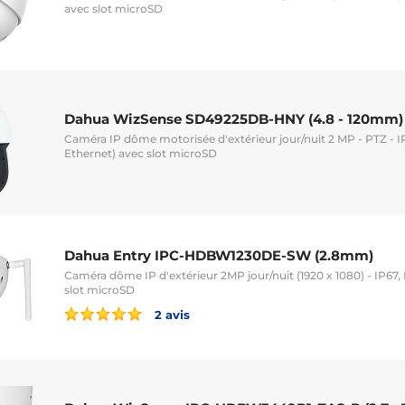
avec slot microSD
Dahua WizSense SD49225DB-HNY (4.8 - 120mm)
Caméra IP dôme motorisée d'extérieur jour/nuit 2 MP - PTZ - I
Ethernet) avec slot microSD
Dahua Entry IPC-HDBW1230DE-SW (2.8mm)
Caméra dôme IP d'extérieur 2MP jour/nuit (1920 x 1080) - IP67, I
slot microSD
2 avis