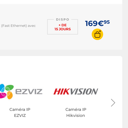
DISPO
169€
95
+ DE
E (Fast Ethernet) avec
15 JOURS
Ca
Sy
Caméra IP
Caméra IP
EZVIZ
Hikvision