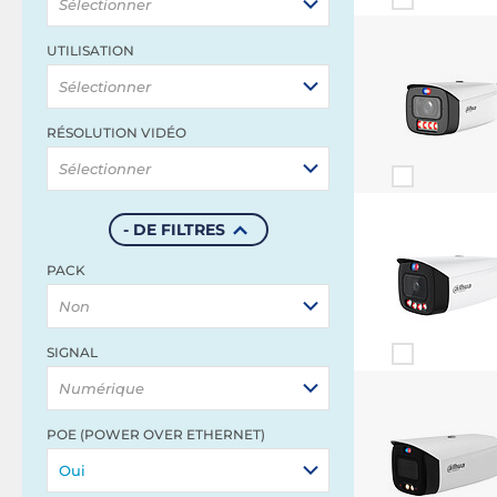
Sélectionner
UTILISATION
Sélectionner
RÉSOLUTION VIDÉO
Sélectionner
- DE FILTRES
PACK
Non
SIGNAL
Numérique
POE (POWER OVER ETHERNET)
Oui