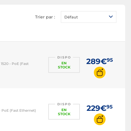
Caméra IP PoE
Caméra IP sans-fil
Trier par :
Défaut
Caméra IP vision
nocturne
Pack caméra IP
DISPO
289€
95
EN
 1520 - PoE (Fast
STOCK
DISPO
229€
95
EN
- PoE (Fast Ethernet)
STOCK