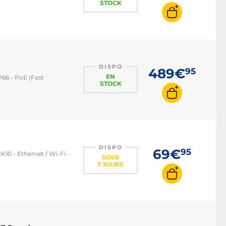
STOCK
DISPO
489€
95
EN
P66 - PoE (Fast
STOCK
DISPO
69€
95
K10 - Ethernet / Wi-Fi -
SOUS
7 JOURS