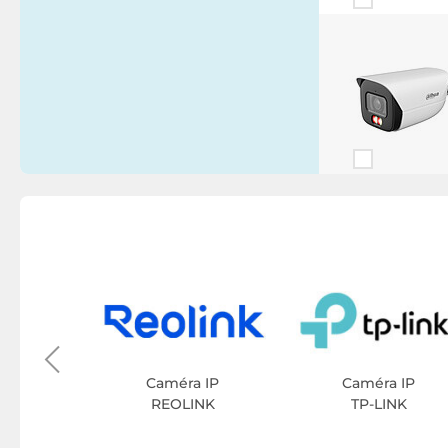
 IP
net
Caméra IP
Caméra IP
REOLINK
TP-LINK