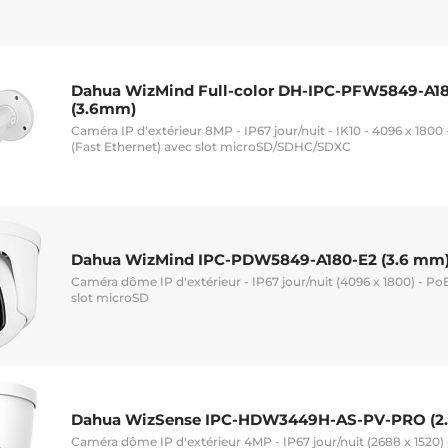
Dahua WizMind Full-color DH-IPC-PFW5849-A1
(3.6mm)
Caméra IP d'extérieur 8MP - IP67 jour/nuit - IK10 - 4096 x 1800
(Fast Ethernet) avec slot microSD/SDHC/SDXC
Dahua WizMind IPC-PDW5849-A180-E2 (3.6 mm
Caméra dôme IP d'extérieur - IP67 jour/nuit (4096 x 1800) - Po
slot microSD
Dahua WizSense IPC-HDW3449H-AS-PV-PRO (2
Caméra dôme IP d'extérieur 4MP - IP67 jour/nuit (2688 x 1520) 