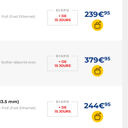
DISPO
239€
95
+ DE
- PoE (Fast Ethernet)
15 JOURS
DISPO
379€
95
+ DE
 boîtier déporté avec
15 JOURS
13.5 mm)
DISPO
244€
95
+ DE
- PoE (Fast Ethernet)
15 JOURS