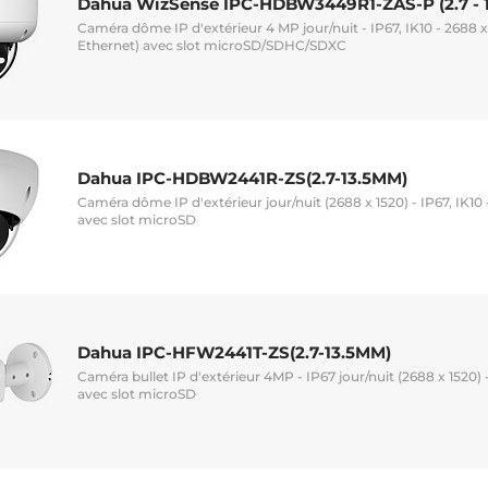
Dahua WizSense IPC-HDBW3449R1-ZAS-P (2.7 - 
Caméra dôme IP d'extérieur 4 MP jour/nuit - IP67, IK10 - 2688 x
Ethernet) avec slot microSD/SDHC/SDXC
Dahua IPC-HDBW2441R-ZS(2.7-13.5MM)
Caméra dôme IP d'extérieur jour/nuit (2688 x 1520) - IP67, IK10
avec slot microSD
Dahua IPC-HFW2441T-ZS(2.7-13.5MM)
Caméra bullet IP d'extérieur 4MP - IP67 jour/nuit (2688 x 1520) 
avec slot microSD