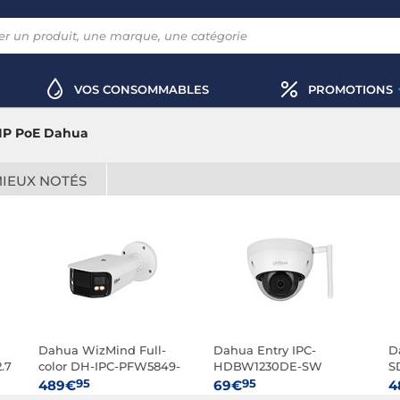
VOS CONSOMMABLES
PROMOTIONS
IP PoE Dahua
MIEUX NOTÉS
Dahua WizMind Full-
Dahua Entry IPC-
D
.7
color DH-IPC-PFW5849-
HDBW1230DE-SW
S
A180-E2-ASTE (3.6mm)
(2.8mm)
1
95
95
489€
69€
4