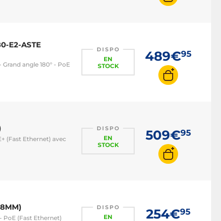
80-E2-ASTE
DISPO
489€
95
EN
 - Grand angle 180° - PoE
STOCK
)
DISPO
509€
95
EN
E+ (Fast Ethernet) avec
STOCK
.8MM)
DISPO
254€
95
EN
- PoE (Fast Ethernet)