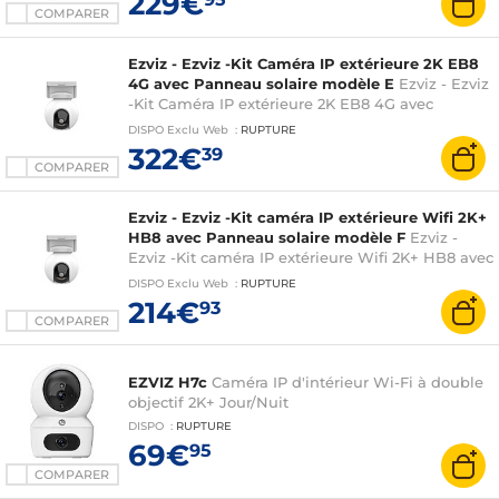
229€
COMPARER
Ezviz - Ezviz -Kit Caméra IP extérieure 2K EB8
4G avec Panneau solaire modèle E
Ezviz - Ezviz
-Kit Caméra IP extérieure 2K EB8 4G avec
Panneau solaire modèle E
DISPO
Exclu Web
:
RUPTURE
322€
39
COMPARER
Ezviz - Ezviz -Kit caméra IP extérieure Wifi 2K+
HB8 avec Panneau solaire modèle F
Ezviz -
Ezviz -Kit caméra IP extérieure Wifi 2K+ HB8 avec
Panneau solaire modèle F
DISPO
Exclu Web
:
RUPTURE
214€
93
COMPARER
EZVIZ H7c
Caméra IP d'intérieur Wi-Fi à double
objectif 2K+ Jour/Nuit
DISPO
:
RUPTURE
69€
95
COMPARER