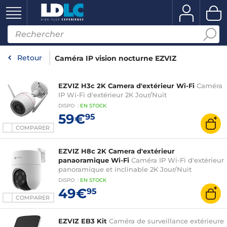
Retour
Caméra IP vision nocturne EZVIZ
EZVIZ H3c 2K Camera d'extérieur Wi-Fi
Caméra
IP Wi-Fi d'extérieur 2K Jour/Nuit
DISPO
:
EN
STOCK
59€
95
COMPARER
EZVIZ H8c 2K Camera d'extérieur
panaoramique Wi-Fi
Caméra IP Wi-Fi d'extérieur
panoramique et inclinable 2K Jour/Nuit
DISPO
:
EN
STOCK
49€
95
COMPARER
EZVIZ EB3 Kit
Caméra de surveillance extérieure