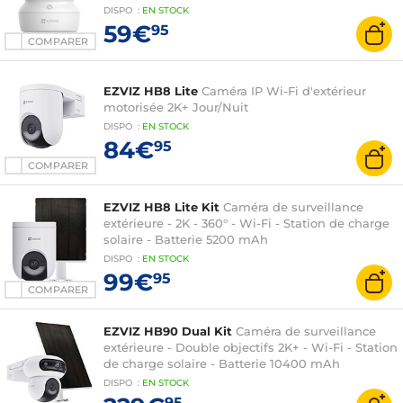
DISPO
:
EN
STOCK
59€
95
COMPARER
EZVIZ HB8 Lite
Caméra IP Wi-Fi d'extérieur
motorisée 2K+ Jour/Nuit
DISPO
:
EN
STOCK
84€
95
COMPARER
EZVIZ HB8 Lite Kit
Caméra de surveillance
extérieure - 2K - 360° - Wi-Fi - Station de charge
solaire - Batterie 5200 mAh
DISPO
:
EN
STOCK
99€
95
COMPARER
EZVIZ HB90 Dual Kit
Caméra de surveillance
extérieure - Double objectifs 2K+ - Wi-Fi - Station
de charge solaire - Batterie 10400 mAh
DISPO
:
EN
STOCK
95