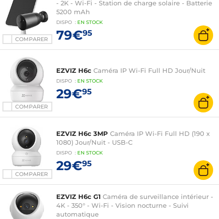
- 2K - Wi-Fi - Station de charge solaire - Batterie
5200 mAh
DISPO
:
EN
STOCK
79€
95
COMPARER
EZVIZ H6c
Caméra IP Wi-Fi Full HD Jour/Nuit
DISPO
:
EN
STOCK
29€
95
COMPARER
EZVIZ H6c 3MP
Caméra IP Wi-Fi Full HD (190 x
1080) Jour/Nuit - USB-C
DISPO
:
EN
STOCK
29€
95
COMPARER
EZVIZ H6c G1
Caméra de surveillance intérieur -
4K - 350° - Wi-Fi - Vision nocturne - Suivi
automatique