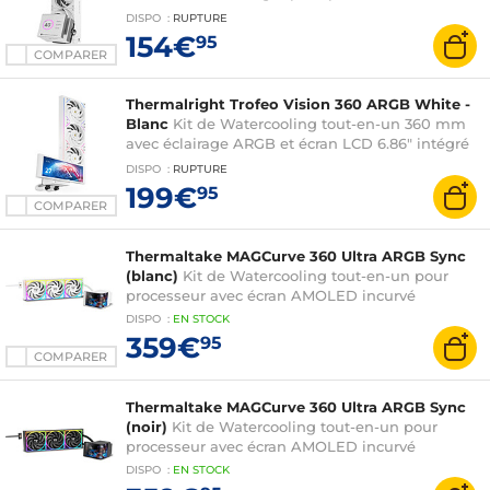
Intel/AMD
DISPO
:
RUPTURE
154€
95
COMPARER
Thermalright Trofeo Vision 360 ARGB White -
Blanc
Kit de Watercooling tout-en-un 360 mm
avec éclairage ARGB et écran LCD 6.86" intégré
pour processeur Intel/AMD
DISPO
:
RUPTURE
199€
95
COMPARER
Thermaltake MAGCurve 360 Ultra ARGB Sync
(blanc)
Kit de Watercooling tout-en-un pour
processeur avec écran AMOLED incurvé
DISPO
:
EN
STOCK
359€
95
COMPARER
Thermaltake MAGCurve 360 Ultra ARGB Sync
(noir)
Kit de Watercooling tout-en-un pour
processeur avec écran AMOLED incurvé
DISPO
:
EN
STOCK