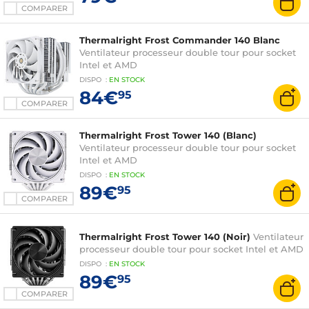
COMPARER
Thermalright Frost Commander 140 Blanc
Ventilateur processeur double tour pour socket
Intel et AMD
DISPO
:
EN
STOCK
84€
95
COMPARER
Thermalright Frost Tower 140 (Blanc)
Ventilateur processeur double tour pour socket
Intel et AMD
DISPO
:
EN
STOCK
89€
95
COMPARER
Thermalright Frost Tower 140 (Noir)
Ventilateur
processeur double tour pour socket Intel et AMD
DISPO
:
EN
STOCK
89€
95
COMPARER