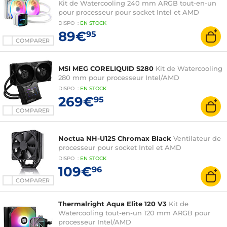
Kit de Watercooling 240 mm ARGB tout-en-un
pour processeur pour socket Intel et AMD
DISPO
:
EN
STOCK
89€
95
COMPARER
MSI MEG CORELIQUID S280
Kit de Watercooling
280 mm pour processeur Intel/AMD
DISPO
:
EN
STOCK
269€
95
COMPARER
Noctua NH-U12S Chromax Black
Ventilateur de
processeur pour socket Intel et AMD
DISPO
:
EN
STOCK
109€
96
COMPARER
Thermalright Aqua Elite 120 V3
Kit de
Watercooling tout-en-un 120 mm ARGB pour
processeur Intel/AMD