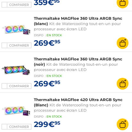
359€
95
COMPARER
Thermaltake MAGFloe 360 Ultra ARGB Sync
(blanc)
Kit de Watercooling tout-en-un pour
processeur avec écran LED
DISPO
:
EN
STOCK
269€
95
COMPARER
Thermaltake MAGFloe 360 Ultra ARGB Sync
(noir)
Kit de Watercooling tout-en-un pour
processeur avec écran LED
DISPO
:
EN
STOCK
269€
95
COMPARER
Thermaltake MAGFloe 420 Ultra ARGB Sync
(Blanc)
Kit de Watercooling tout-en-un pour
processeur avec écran LED
DISPO
:
EN
STOCK
299€
95
COMPARER