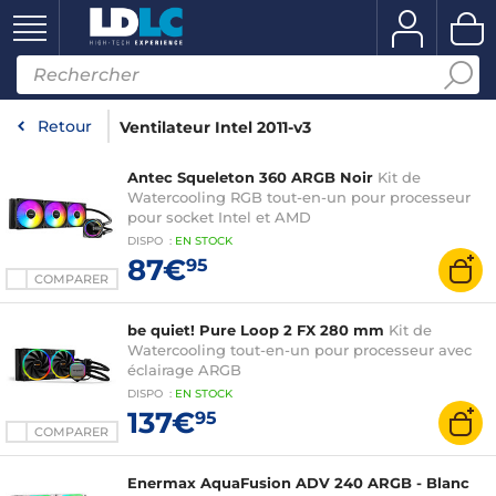
Retour
Ventilateur Intel 2011-v3
Antec Squeleton 360 ARGB Noir
Kit de
Watercooling RGB tout-en-un pour processeur
pour socket Intel et AMD
DISPO
:
EN
STOCK
87€
95
COMPARER
be quiet! Pure Loop 2 FX 280 mm
Kit de
Watercooling tout-en-un pour processeur avec
éclairage ARGB
DISPO
:
EN
STOCK
137€
95
COMPARER
Enermax AquaFusion ADV 240 ARGB - Blanc