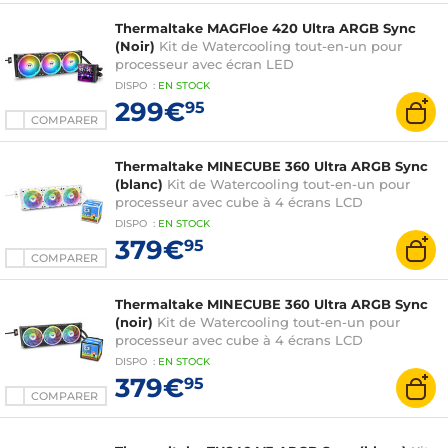
Thermaltake MAGFloe 420 Ultra ARGB Sync
(Noir)
Kit de Watercooling tout-en-un pour
processeur avec écran LED
DISPO
:
EN
STOCK
299€
95
COMPARER
Thermaltake MINECUBE 360 Ultra ARGB Sync
(blanc)
Kit de Watercooling tout-en-un pour
processeur avec cube à 4 écrans LCD
DISPO
:
EN
STOCK
379€
95
COMPARER
Thermaltake MINECUBE 360 Ultra ARGB Sync
(noir)
Kit de Watercooling tout-en-un pour
processeur avec cube à 4 écrans LCD
DISPO
:
EN
STOCK
379€
95
COMPARER