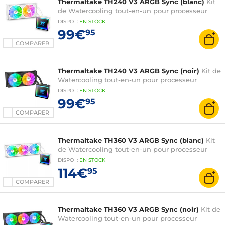
Thermaltake TH240 V3 ARGB Sync (blanc)
Kit
de Watercooling tout-en-un pour processeur
DISPO
:
EN
STOCK
99€
95
COMPARER
Thermaltake TH240 V3 ARGB Sync (noir)
Kit de
Watercooling tout-en-un pour processeur
DISPO
:
EN
STOCK
99€
95
COMPARER
Thermaltake TH360 V3 ARGB Sync (blanc)
Kit
de Watercooling tout-en-un pour processeur
DISPO
:
EN
STOCK
114€
95
COMPARER
Thermaltake TH360 V3 ARGB Sync (noir)
Kit de
Watercooling tout-en-un pour processeur