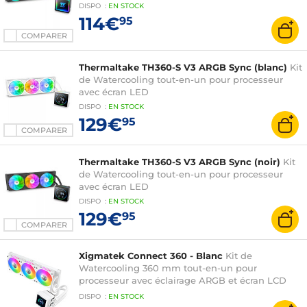
DISPO
:
EN
STOCK
114€
95
COMPARER
Thermaltake TH360-S V3 ARGB Sync (blanc)
Kit
de Watercooling tout-en-un pour processeur
avec écran LED
DISPO
:
EN
STOCK
129€
95
COMPARER
Thermaltake TH360-S V3 ARGB Sync (noir)
Kit
de Watercooling tout-en-un pour processeur
avec écran LED
DISPO
:
EN
STOCK
129€
95
COMPARER
Xigmatek Connect 360 - Blanc
Kit de
Watercooling 360 mm tout-en-un pour
processeur avec éclairage ARGB et écran LCD
3.4" pour socket Intel et AMD
DISPO
:
EN
STOCK