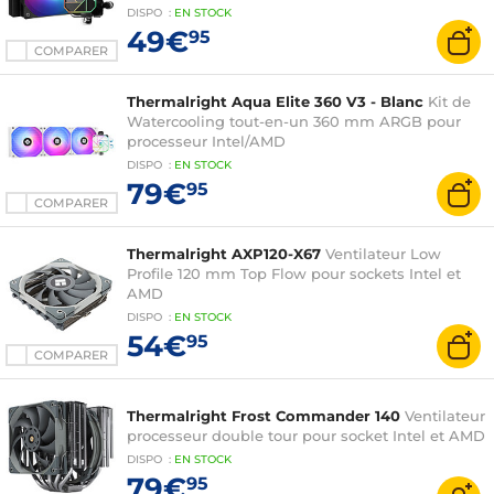
DISPO
:
EN
STOCK
49€
95
COMPARER
Thermalright Aqua Elite 360 V3 - Blanc
Kit de
Watercooling tout-en-un 360 mm ARGB pour
processeur Intel/AMD
DISPO
:
EN
STOCK
79€
95
COMPARER
Thermalright AXP120-X67
Ventilateur Low
Profile 120 mm Top Flow pour sockets Intel et
AMD
DISPO
:
EN
STOCK
54€
95
COMPARER
Thermalright Frost Commander 140
Ventilateur
processeur double tour pour socket Intel et AMD
DISPO
:
EN
STOCK
79€
95