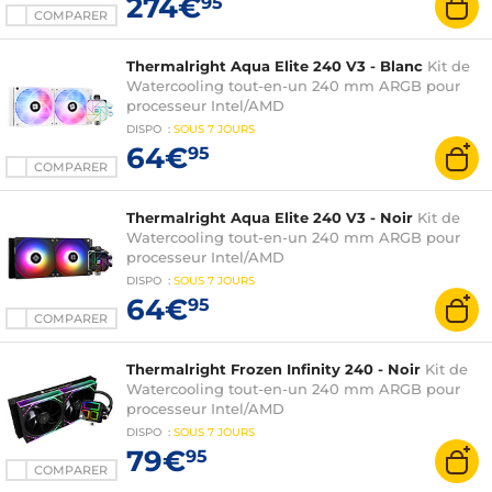
274€
95
COMPARER
Thermalright Aqua Elite 240 V3 - Blanc
Kit de
Watercooling tout-en-un 240 mm ARGB pour
processeur Intel/AMD
DISPO
:
SOUS
7 JOURS
64€
95
COMPARER
Thermalright Aqua Elite 240 V3 - Noir
Kit de
Watercooling tout-en-un 240 mm ARGB pour
processeur Intel/AMD
DISPO
:
SOUS
7 JOURS
64€
95
COMPARER
Thermalright Frozen Infinity 240 - Noir
Kit de
Watercooling tout-en-un 240 mm ARGB pour
processeur Intel/AMD
DISPO
:
SOUS
7 JOURS
79€
95
COMPARER