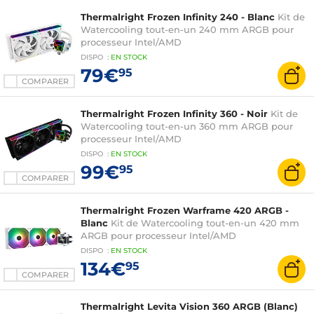
Thermalright Frozen Infinity 240 - Blanc
Kit de
Watercooling tout-en-un 240 mm ARGB pour
processeur Intel/AMD
DISPO
:
EN
STOCK
79€
95
COMPARER
Thermalright Frozen Infinity 360 - Noir
Kit de
Watercooling tout-en-un 360 mm ARGB pour
processeur Intel/AMD
DISPO
:
EN
STOCK
99€
95
COMPARER
Thermalright Frozen Warframe 420 ARGB -
Blanc
Kit de Watercooling tout-en-un 420 mm
ARGB pour processeur Intel/AMD
DISPO
:
EN
STOCK
134€
95
COMPARER
Thermalright Levita Vision 360 ARGB (Blanc)