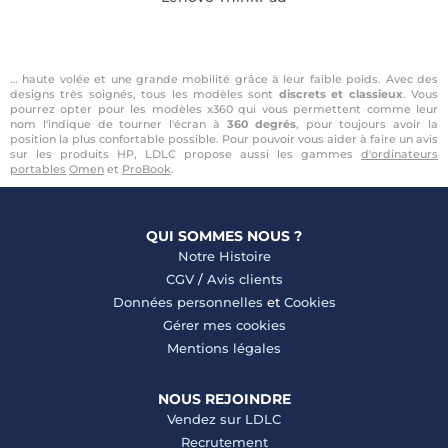
… haute volée et une grande mobilité grâce à leur faible poids. Avec des
designs très soignés, tous les modèles sont
discrets et classieux
. Vous
pourrez opter pour les modèles x360 qui vous permettent comme leur
nom l'indique de tourner l'écran à
360 degrés
, pour toujours avoir la
position la plus confortable possible. Pour pouvoir vous aider à faire un avis
sur les produits HP, LDLC propose aussi les gammes
d'ordinateurs
portables
Omen
et
ProBook
.
QUI SOMMES NOUS ?
Notre Histoire
CGV
/
Avis clients
Données personnelles
et
Cookies
Gérer mes cookies
Mentions légales
NOUS REJOINDRE
Vendez sur LDLC
Recrutement