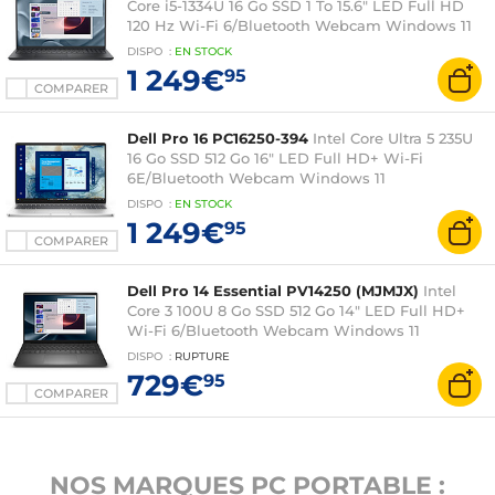
Core i5-1334U 16 Go SSD 1 To 15.6" LED Full HD
120 Hz Wi-Fi 6/Bluetooth Webcam Windows 11
Professionnel
DISPO
:
EN
STOCK
1 249€
95
COMPARER
Dell Pro 16 PC16250-394
Intel Core Ultra 5 235U
16 Go SSD 512 Go 16" LED Full HD+ Wi-Fi
6E/Bluetooth Webcam Windows 11
Professionnel
DISPO
:
EN
STOCK
1 249€
95
COMPARER
Dell Pro 14 Essential PV14250 (MJMJX)
Intel
Core 3 100U 8 Go SSD 512 Go 14" LED Full HD+
Wi-Fi 6/Bluetooth Webcam Windows 11
Professionnel
DISPO
:
RUPTURE
729€
95
COMPARER
NOS MARQUES PC PORTABLE :