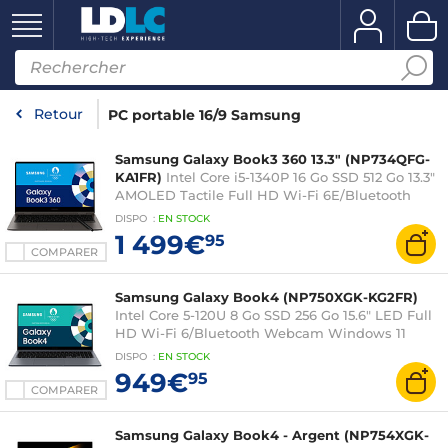
Retour
PC portable 16/9 Samsung
Samsung Galaxy Book3 360 13.3" (NP734QFG-
KA1FR)
Intel Core i5-1340P 16 Go SSD 512 Go 13.3"
AMOLED Tactile Full HD Wi-Fi 6E/Bluetooth
Webcam Windows 11 Professionnel
DISPO
:
EN
STOCK
1 499€
95
COMPARER
Samsung Galaxy Book4 (NP750XGK-KG2FR)
Intel Core 5-120U 8 Go SSD 256 Go 15.6" LED Full
HD Wi-Fi 6/Bluetooth Webcam Windows 11
Famille
DISPO
:
EN
STOCK
949€
95
COMPARER
Samsung Galaxy Book4 - Argent (NP754XGK-