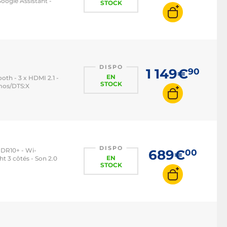
oogle Assistant -
STOCK
DISPO
1 149€
90
EN
oth - 3 x HDMI 2.1 -
STOCK
tmos/DTS:X
DISPO
HDR10+ - Wi-
689€
00
EN
ht 3 côtés - Son 2.0
STOCK