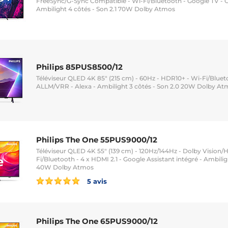
FreeSync/G-Sync Compatible - Wi-Fi/Bluetooth - Google TV - G
Ambilight 4 côtés - Son 2.1 70W Dolby Atmos
Philips 85PUS8500/12
Téléviseur QLED 4K 85" (215 cm) - 60Hz - HDR10+ - Wi-Fi/Blueto
ALLM/VRR - Alexa - Ambilight 3 côtés - Son 2.0 20W Dolby A
Philips The One 55PUS9000/12
Téléviseur QLED 4K 55" (139 cm) - 120Hz/144Hz - Dolby Vision/
Fi/Bluetooth - 4 x HDMI 2.1 - Google Assistant intégré - Ambilig
40W Dolby Atmos
5 avis
Philips The One 65PUS9000/12