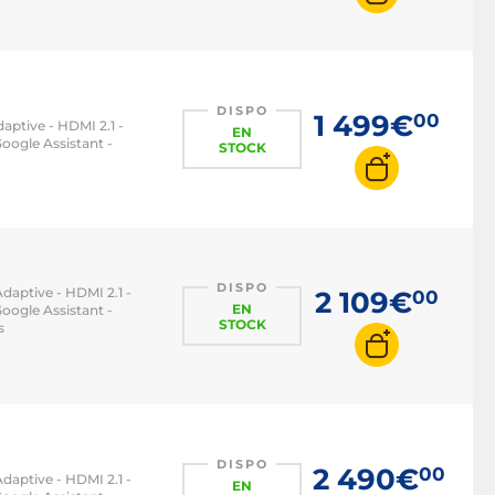
DISPO
1 499€
00
aptive - HDMI 2.1 -
EN
oogle Assistant -
STOCK
DISPO
daptive - HDMI 2.1 -
2 109€
00
EN
oogle Assistant -
STOCK
s
DISPO
2 490€
00
daptive - HDMI 2.1 -
EN