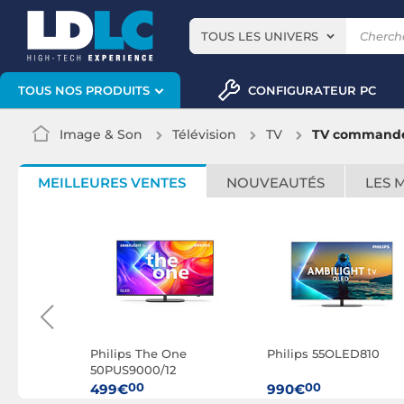
TOUS LES UNIVERS
CONFIGURATEUR PC
TOUS NOS PRODUITS
Image & Son
Télévision
TV
TV commande 
MEILLEURES VENTES
NOUVEAUTÉS
LES 
D811/12
Philips The One
Philips 55OLED810
50PUS9000/12
00
00
499€
990€