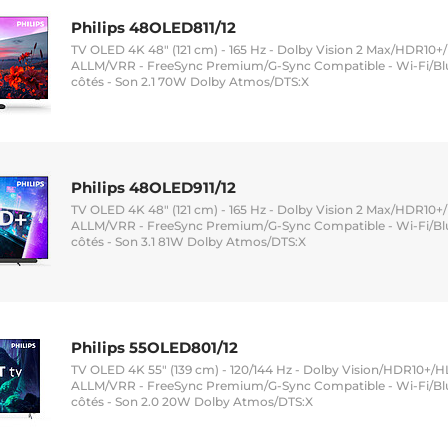
Philips 48OLED811/12
TV OLED 4K 48" (121 cm) - 165 Hz - Dolby Vision 2 Max/HDR10+/
ALLM/VRR - FreeSync Premium/G-Sync Compatible - Wi-Fi/Blu
côtés - Son 2.1 70W Dolby Atmos/DTS:X
Philips 48OLED911/12
TV OLED 4K 48" (121 cm) - 165 Hz - Dolby Vision 2 Max/HDR10+/
ALLM/VRR - FreeSync Premium/G-Sync Compatible - Wi-Fi/Blu
côtés - Son 3.1 81W Dolby Atmos/DTS:X
Philips 55OLED801/12
TV OLED 4K 55" (139 cm) - 120/144 Hz - Dolby Vision/HDR10+/HL
ALLM/VRR - FreeSync Premium/G-Sync Compatible - Wi-Fi/Blu
côtés - Son 2.0 20W Dolby Atmos/DTS:X