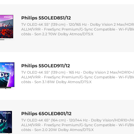
Philips 55OLED851/12
TV OLED 4K 55" (139 cm) - 120/165 Hz - Dolby Vision 2 Max/HDR
ALLM/VRR - FreeSync Premium/G-Sync Compatible - Wi-Fi/Blu
côtés - Son 2.2 70W Dolby Atmos/DTS:X
Philips 55OLED911/12
TV OLED 4K 55" (139 cm) - 165 Hz - Dolby Vision 2 Max/HDR10+/
ALLM/VRR - FreeSync Premium/G-Sync Compatible - Wi-Fi/Blu
côtés - Son 3.1 81W Dolby Atmos/DTS:X
Philips 65OLED801/12
TV OLED 4K 65" (164 cm) - 120/144 Hz - Dolby Vision/HDR10+/HL
ALLM/VRR - FreeSync Premium/G-Sync Compatible - Wi-Fi/Blu
côtés - Son 2.0 20W Dolby Atmos/DTS:X