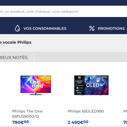
VOS CONSOMMABLES
PROMOTIONS
vocale Philips
MIEUX NOTÉS
Philips The One
Philips 65OLED950
P
65PUS9000/12
00
00
790€
2 490€
7