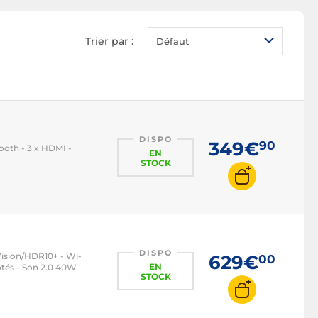
TV HDR
TV 100 Hz
Trier par :
Défaut
TV LED
TV OLED
TV QLED
TV mini LED
TV connectée
DISPO
349€
90
ooth - 3 x HDMI -
EN
TV Bluetooth
STOCK
TV DLNA
TV Android
TV Ambilight
TV gamer
DISPO
Vision/HDR10+ - Wi-
629€
00
EN
ôtés - Son 2.0 40W
TV HDMI 2.1
STOCK