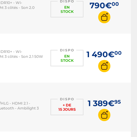
DISPO
HDR10+ - Wi-
790€
00
EN
ht 3 côtés - Son 2.0
STOCK
DISPO
HDR10+ - Wi-
1 490€
00
EN
ht 3 côtés - Son 2.1 50W
STOCK
DISPO
1 389€
95
/HLG - HDMI 2.1 -
+ DE
etooth - Ambilight 3
15 JOURS