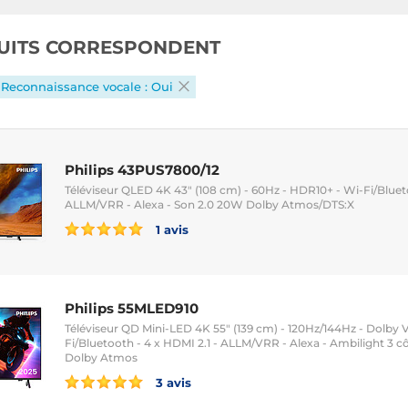
UITS CORRESPONDENT
Reconnaissance vocale : Oui
Philips 43PUS7800/12
Téléviseur QLED 4K 43" (108 cm) - 60Hz - HDR10+ - Wi-Fi/Bluet
ALLM/VRR - Alexa - Son 2.0 20W Dolby Atmos/DTS:X
1 avis
Philips 55MLED910
Téléviseur QD Mini-LED 4K 55" (139 cm) - 120Hz/144Hz - Dolby 
Fi/Bluetooth - 4 x HDMI 2.1 - ALLM/VRR - Alexa - Ambilight 3 c
Dolby Atmos
3 avis