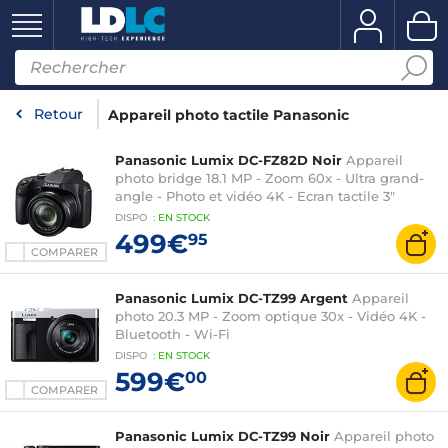
Retour
Appareil photo tactile Panasonic
Panasonic Lumix DC-FZ82D Noir
Appareil
photo bridge 18.1 MP - Zoom 60x - Ultra grand-
angle - Photo et vidéo 4K - Ecran tactile 3"
DISPO
:
EN
STOCK
499€
95
COMPARER
Panasonic Lumix DC-TZ99 Argent
Appareil
photo 20.3 MP - Zoom optique 30x - Vidéo 4K -
Bluetooth - Wi-Fi
DISPO
:
EN
STOCK
599€
00
COMPARER
Panasonic Lumix DC-TZ99 Noir
Appareil photo