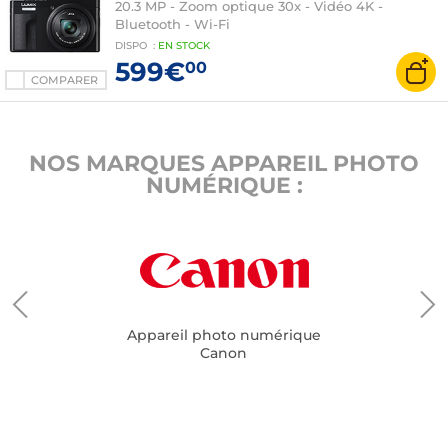
20.3 MP - Zoom optique 30x - Vidéo 4K -
Bluetooth - Wi-Fi
DISPO
:
EN
STOCK
599€
00
COMPARER
NOS MARQUES APPAREIL PHOTO
NUMÉRIQUE :
Appareil photo numérique
Canon