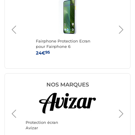
Fairphone Protection Ecran
Ak
pour Fairphone 6
iPh
95
24€
10
NOS MARQUES
Protecti
3mk
Protection écran
Avizar