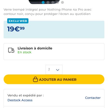
Verre trempé intégral pour Nothing Phone 4a Pro avec
contour noir, conçu pour protéger l'écran au quotidien
EXCLU WEB
19€
99
Livraison à domicile
En
stock
1
AJOUTER AU PANIER
Vendu et expédié par :
Contacter
Destock Access