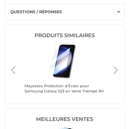
QUESTIONS / RÉPONSES
PRODUITS SIMILAIRES
17T Full
Mayaxess Protection d'Écran pour
Mayaxes
Samsung Galaxy S23 en Verre Trempé 9H
Galaxy 
Anti-chocs Transparent
Transpa
MEILLEURES VENTES